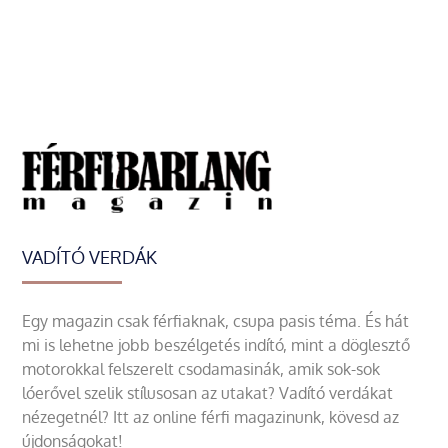
VADÍTÓ VERDÁK
Egy magazin csak férfiaknak, csupa pasis téma. És hát
mi is lehetne jobb beszélgetés indító, mint a döglesztő
motorokkal felszerelt csodamasinák, amik sok-sok
lóerővel szelik stílusosan az utakat? Vadító verdákat
nézegetnél? Itt az online férfi magazinunk, kövesd az
újdonságokat!