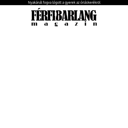
Nyakánál fogva lógott a gyerek az óriáskerékről