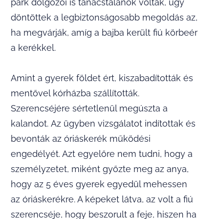
park dolgozói is tanácstalanok voltak, úgy
döntöttek a legbiztonságosabb megoldás az,
ha megvárják, amíg a bajba került fiú körbeér
a kerékkel.
Amint a gyerek földet ért, kiszabadították és
mentővel kórházba szállították.
Szerencséjére sértetlenül megúszta a
kalandot. Az ügyben vizsgálatot indítottak és
bevonták az óriáskerék működési
engedélyét. Azt egyelőre nem tudni, hogy a
személyzetet, miként győzte meg az anya,
hogy az 5 éves gyerek egyedül mehessen
az óriáskerékre. A képeket látva, az volt a fiú
szerencséje, hogy beszorult a feje, hiszen ha