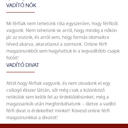
VADÍTÓ NŐK
Mi férfiak nem tehetünk róla egyszerűen, hogy férfiből
vagyunk. Nem tehetünk se arról, hogy mindig a nőkön
jár az eszünk, és arról sem, hogy formás idomaikra
téved akarva, akaratlanul a szemünk. Online férfi
magazinunkból sem hagyhattuk ki a legvadítóbb csajok
fotóit!
VADÍTÓ DIVAT
Attól hogy férfiak vagyunk, és nem olvadunk el egy
csillogó ékszer láttán, sőt még csak a különböző
retikülök sem keltik fel az érdeklődésünket, még a
magassarkúk után megfordulhatunk – illetve a vadító
férfi divat is érdekelhet minket! Kövesd online férfi
magazinunkkal a divatot!