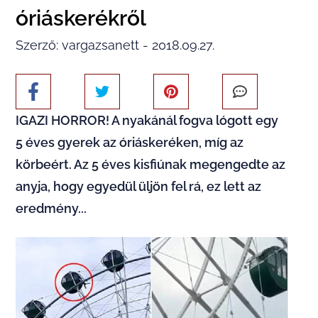
óriáskerékről
Szerző: vargazsanett - 2018.09.27.
IGAZI HORROR! A nyakánál fogva lógott egy
5 éves gyerek az óriáskeréken, míg az
körbeért. Az 5 éves kisfiúnak megengedte az
anyja, hogy egyedül üljön fel rá, ez lett az
eredmény...