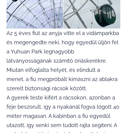
Az 5 éves fiút az anyja vitte el a vidámparkba
és megengedte neki, hogy egyedül üljön fel
a Yuhuan Park legnagyobb
látványosságának számító óriáskerékre.
Miután elfoglalta helyét, és elindult a
menet, a fiú megpróbált kimászni az ablakra
szerelt biztonsági rácsok között.
A gyerek teste kifért a rácsokon, azonban a
feje beszorult, így a nyakánál fogva lógott 40
méter magasan. A kabinban a fiú egyedül
utazott, így senki sem tudott rajta segíteni. A