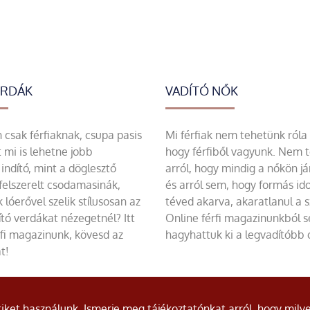
ERDÁK
VADÍTÓ NŐK
csak férfiaknak, csupa pasis
Mi férfiak nem tehetünk róla
 mi is lehetne jobb
hogy férfiből vagyunk. Nem 
indító, mint a döglesztő
arról, hogy mindig a nőkön já
felszerelt csodamasinák,
és arról sem, hogy formás id
 lóerővel szelik stílusosan az
téved akarva, akaratlanul a 
tó verdákat nézegetnél? Itt
Online férfi magazinunkból 
rfi magazinunk, kövesd az
hagyhattuk ki a legvadítóbb c
t!
ket használunk. Ismerje meg tájékoztatónkat arról, hogy milye