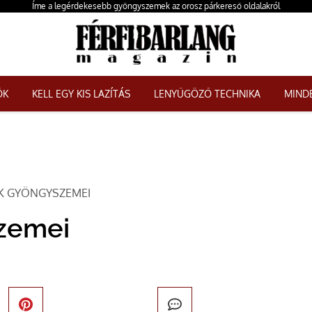
Íme a legérdekesebb gyöngyszemek az orosz párkereső oldalakról
ŐK
KELL EGY KIS LAZÍTÁS
LENYŰGÖZŐ TECHNIKA
MINDE
K GYÖNGYSZEMEI
szemei