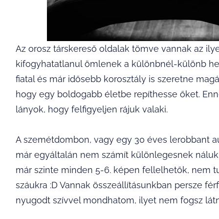
Az orosz társkereső oldalak tömve vannak az il
kifogyhatatlanul ömlenek a különbnél-különb he
fiatal és már idősebb korosztály is szeretne magá
hogy egy boldogabb életbe repíthesse őket. E
lányok, hogy felfigyeljen rájuk valaki.
A szemétdombon, vagy egy 30 éves lerobbant aut
már egyáltalán nem számít különlegesnek náluk. S
már szinte minden 5-6. képen fellelhetők, nem tud
száukra :D Vannak összeállításunkban persze férf
nyugodt szívvel mondhatom, ilyet nem fogsz látni