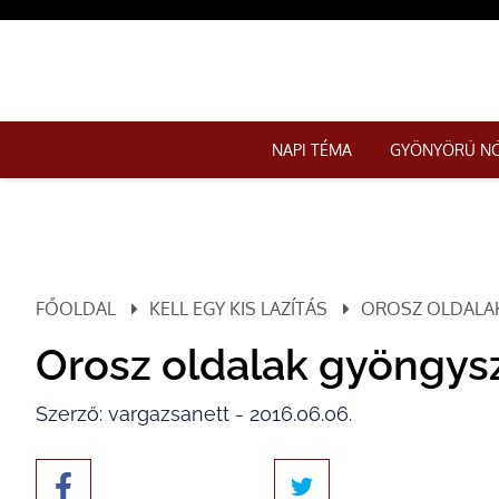
NAPI TÉMA
GYÖNYÖRŰ N
FŐOLDAL
KELL EGY KIS LAZÍTÁS
OROSZ OLDALA
Orosz oldalak gyöngy
Szerző: vargazsanett - 2016.06.06.