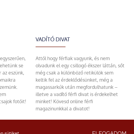
VADÍTÓ DIVAT
 egyszerűen,
Attól hogy férfiak vagyunk, és nem
tehetünk se
olvadunk el egy csillogó ékszer láttán, sőt
r az eszünk,
még csak a különböző retikülök sem
omaikra
keltik fel az érdeklődésünket, még a
szemünk.
magassarkúk után megfordulhatunk –
sem
illetve a vadító férfi divat is érdekelhet
sajok fotóit!
minket! Kövesd online férfi
magazinunkkal a divatot!
ÁSZF
|
Adatvédelmi nyilatkozat
ELFOGADOM
n sütiket