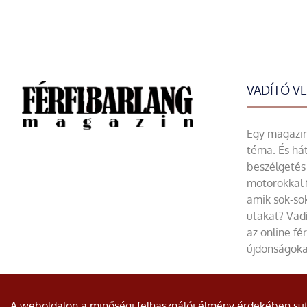
VADÍTÓ V
Egy magazin 
téma. És hát
beszélgetés 
motorokkal 
amik sok-sok
utakat? Vadí
az online fé
újdonságoka
© Minden jog fenntartva.
A weboldalon a minőségi felhasználói élmény érdekében süti