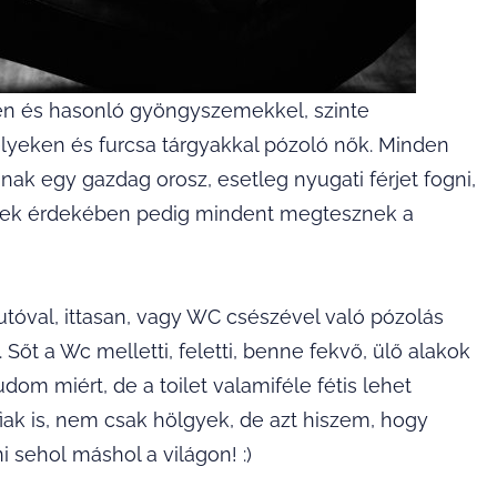
yen és hasonló gyöngyszemekkel, szinte
lyeken és furcsa tárgyakkal pózoló nők. Minden
nak egy gazdag orosz, esetleg nyugati férjet fogni,
nnek érdekében pedig mindent megtesznek a
óval, ittasan, vagy WC csészével való pózolás
őt a Wc melletti, feletti, benne fekvő, ülő alakok
om miért, de a toilet valamiféle fétis lehet
iak is, nem csak hölgyek, de azt hiszem, hogy
 sehol máshol a világon! :)