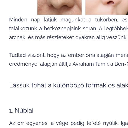
Minden
nap
látjuk magunkat a tükörben, és
találkozunk a hétköznapjaink során. A legtöbb
arcnak, és más részleteket gyakran alig veszünk 
Tudtad viszont, hogy az ember orra alapján men
eredményei alapján állítja Avraham Tamir, a Ben
Lássuk tehát a különböző formák és alak
1. Núbiai
Az orr egyenes, a vége pedig lefelé nyúlik. Ig