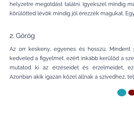
helyzetre megoldást találni. Igyekszel mindig 
körülötted lévők mindig jól érezzék magukat. Eg
2. Görög
Az orr keskeny, egyenes és hosszú. Mindent p
kedveled a figyelmet, ezért inkább kerülöd a sz
mutatod ki az érzéseidet és érzelmeidet, e
Azonban akik igazán közel állnak a szívedhez, t
KÖVETKE