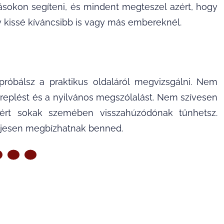
másokon segíteni, és mindent megteszel azért, hogy
y kissé kíváncsibb is vagy más embereknél.
róbálsz a praktikus oldaláról megvizsgálni. Nem
ereplést és a nyilvános megszólalást. Nem szívesen
zért sokak szemében visszahúzódónak tűnhetsz.
eljesen megbízhatnak benned.
ZŐ OLDAL