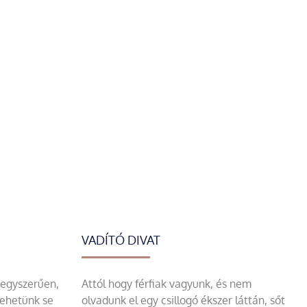
VADÍTÓ DIVAT
 egyszerűen,
Attól hogy férfiak vagyunk, és nem
tehetünk se
olvadunk el egy csillogó ékszer láttán, sőt