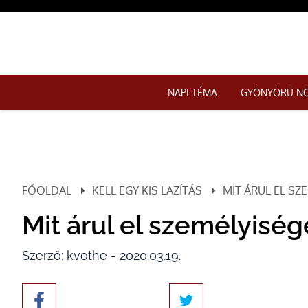
NAPI TÉMA
GYÖNYÖRŰ N
FŐOLDAL
KELL EGY KIS LAZÍTÁS
MIT ÁRUL EL SZ
Mit árul el személyiség
Szerző: kvothe - 2020.03.19.