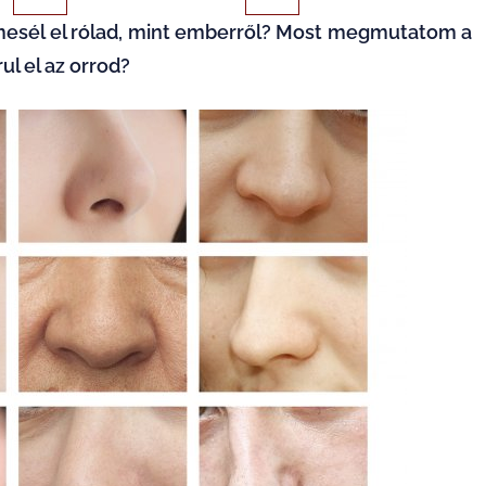
 mesél el rólad, mint emberről? Most megmutatom a
ul el az orrod?