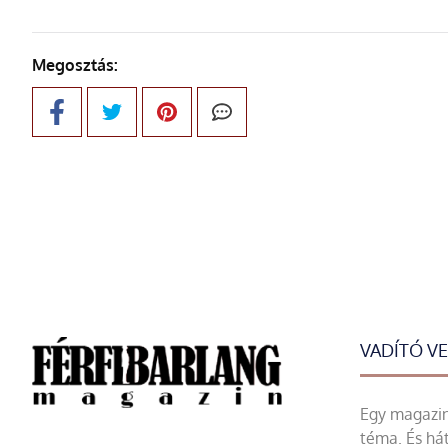
Megosztás:
VADÍTÓ V
Egy magazin 
téma. És hát