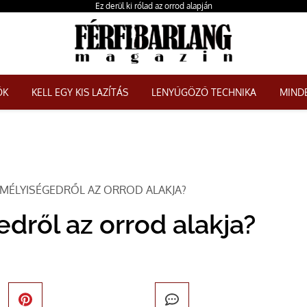
Ez derül ki rólad az orrod alapján
ŐK
KELL EGY KIS LAZÍTÁS
LENYŰGÖZŐ TECHNIKA
MINDE
EMÉLYISÉGEDRŐL AZ ORROD ALAKJA?
edről az orrod alakja?