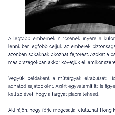
A legtöbb embernek nincsenek ínyére a különb
lenni, bár legfőbb céljuk az emberek biztons
azonban sokaknak okozhat fejtörést. Azokat a c
más országokban akkor követjük el, amikor szer
Vegyük példaként a műtárgyak elrablását; Ho
adhatod sajátodként. Azért egyvalamit itt is figy
kell 20 évet, hogy a tárgyat piacra tehesd.
Aki rájön, hogy férje megcsalja, elutazhat Hong 