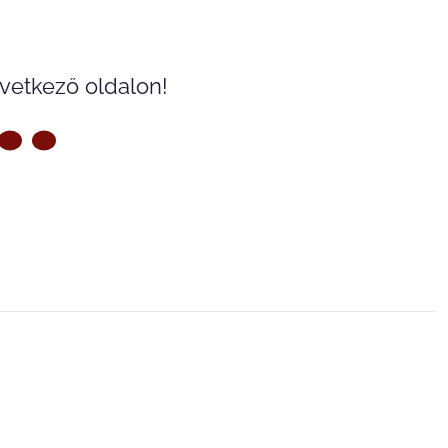
övetkező oldalon!
ZŐ OLDAL