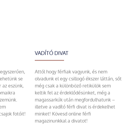
VADÍTÓ DIVAT
 egyszerűen,
Attól hogy férfiak vagyunk, és nem
tehetünk se
olvadunk el egy csillogó ékszer láttán, sőt
r az eszünk,
még csak a különböző retikülök sem
omaikra
keltik fel az érdeklődésünket, még a
szemünk.
magassarkúk után megfordulhatunk –
sem
illetve a vadító férfi divat is érdekelhet
sajok fotóit!
minket! Kövesd online férfi
magazinunkkal a divatot!