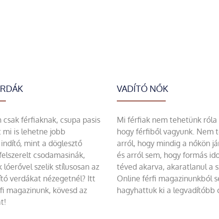
ERDÁK
VADÍTÓ NŐK
csak férfiaknak, csupa pasis
Mi férfiak nem tehetünk róla
 mi is lehetne jobb
hogy férfiből vagyunk. Nem 
indító, mint a döglesztő
arról, hogy mindig a nőkön já
felszerelt csodamasinák,
és arról sem, hogy formás id
 lóerővel szelik stílusosan az
téved akarva, akaratlanul a 
tó verdákat nézegetnél? Itt
Online férfi magazinunkból 
rfi magazinunk, kövesd az
hagyhattuk ki a legvadítóbb c
t!