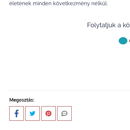
életének minden következmény nélkül.
Folytatjuk a k
KÖVETKE
Megosztás: