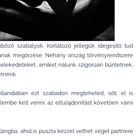
öző szabályok. Korlátozó jellegük idegesítő tud
ágának megőrzése. Néhány ország törvényrendszere
selekedeteket, amiket nálunk szigorúan büntetnek,
etnénk.
llandiában ezt szabadon megteheted, sőt; el is
elembe kell venni: az eltulajdonítást követően várni
Kongba, ahol is puszta kézzel vethet véget partnere