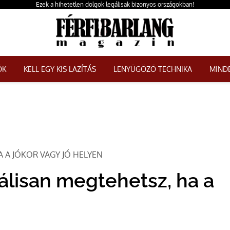
Ezek a hihetetlen dolgok legálisak bizonyos országokban!
ŐK
KELL EGY KIS LAZÍTÁS
LENYŰGÖZŐ TECHNIKA
MINDE
A A JÓKOR VAGY JÓ HELYEN
gálisan megtehetsz, ha a