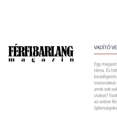
VADÍTÓ V
Egy magazin 
téma. És hát
beszélgetés 
motorokkal 
amik sok-sok
utakat? Vadí
az online fé
újdonságoka