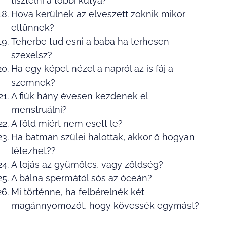
tisztelni a többi kutya?
Hova kerülnek az elveszett zoknik mikor
eltűnnek?
Teherbe tud esni a baba ha terhesen
szexelsz?
Ha egy képet nézel a napról az is fáj a
szemnek?
A fiúk hány évesen kezdenek el
menstruálni?
A föld miért nem esett le?
Ha batman szülei halottak, akkor ő hogyan
létezhet??
A tojás az gyümölcs, vagy zöldség?
A bálna spermától sós az óceán?
Mi történne, ha felbérelnék két
magánnyomozót, hogy kövessék egymást?