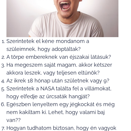
Szerintetek el kéne mondanom a
szüleimnek, hogy adoptáltak?
A törpe embereknek van éjszakai látásuk?
Ha megeszem saját magam, akkor kétszer
akkora leszek, vagy teljesen eltűnök?
Az ikrek 18 hónap után születnek vagy 9?
Szerintetek a NASA találta fel a villámokat,
hogy elfedje az űrcsaták hangját?
Egészben lenyeltem egy jégkockát és még
nem kakiltam ki. Lehet, hogy valami baj
van??
Hogyan tudhatom biztosan, hogy én vagyok