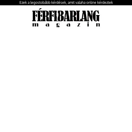
Ezek a legostobább kérdések, amit valaha online kérdeztek