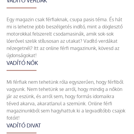
VADÍTÓ VERDÁK
Egy magazin csak férfiaknak, csupa pasis téma. És hát
mi is lehetne jobb beszélgetés indító, mint a döglesztő
motorokkal felszerelt csodamasinák, amik sok-sok
lóerővel szelik stílusosan az utakat? Vadító verdákat
nézegetnél? Itt az online férfi magazinunk, kövesd az
újdonságokat!
VADÍTÓ NŐK
Mi férfiak nem tehetünk róla egyszerűen, hogy férfiből
vagyunk. Nem tehetünk se arról, hogy mindig a nőkön
jár az eszünk, és arról sem, hogy formás idomaikra
téved akarva, akaratlanul a szemünk. Online férfi
magazinunkból sem hagyhattuk ki a legvadítóbb csajok
fotóit!
VADÍTÓ DIVAT