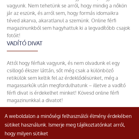
vagyunk. Nem tehetünk se arról, hogy mindig a nőkön
jár az eszünk, és arról sem, hogy formás idomaikra
téved akarva, akaratlanul a szemünk. Online férfi
magazinunkból sem hagyhattuk ki a legvadítóbb csajok
fotóit!
VADÍTÓ DIVAT
Attól hogy férfiak vagyunk, és nem olvadunk el egy
csillogó ékszer láttán, sőt még csak a különböző
retikülök sem keltik fel az érdeklődésünket, még a
magassarkúk után megfordulhatunk – illetve a vadító
férfi divat is érdekelhet minket! Kövesd online férfi
magazinunkkal a divatot!
A weboldalon a minőségi felhasználói élmény érdekében
sütiket használunk. Ismerje meg tájékoztatónkat arról,
hogy milyen sütiket
© Minden jog fenntartva.