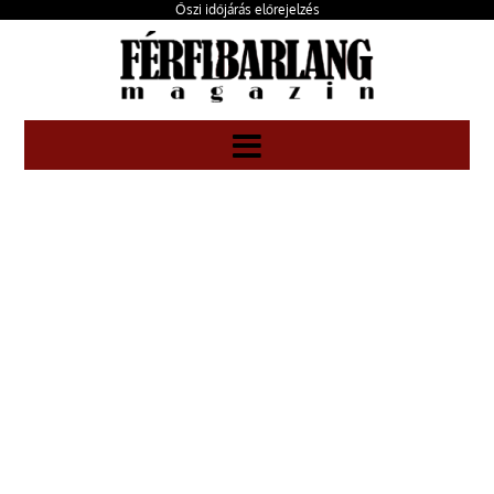
Őszi időjárás előrejelzés