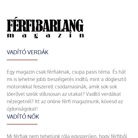
VADÍTÓ VERDÁK
Egy magazin csak férfiaknak, csupa pasis téma. És hát
mi is lehetne jobb beszélgetés indító, mint a döglesztő
motorokkal felszerelt csodamasinák, amik sok-sok
lóerővel szelik stílusosan az utakat? Vadító verdákat
nézegetnél? Itt az online férfi magazinunk, kövesd az
újdonságokat!
VADÍTÓ NŐK
Mi férfiak nem tehetünk róla egyszerűen, hogy férfiből