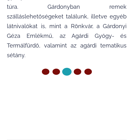
túra. Gárdonyban remek
szálláslehetőségeket találunk, illetve egyéb
látnivalókat is, mint a Rönkvár, a Gárdonyi
Géza Emlékmű, az Agárdi Gyógy- és
Termálfürdő, valamint az agárdi tematikus
sétány.
ELŐZŐ OLDAL
KÖVETKEZŐ OLDAL