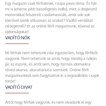
Egy magazin csak férfiaknak, csupa pasis téma. És hát
mi is lehetne jobb beszélgetés indító, mint a döglesztő
motorokkal felszerelt csodamasinák, amik sok-sok
lóerővel szelik stílusosan az utakat? Vadító verdákat
nézegetnél? Itt az online férfi magazinunk, kövesd az
újdonságokat!
VADÍTÓ NŐK
Mi férfiak nem tehetünk róla egyszerűen, hogy férfiből
vagyunk. Nem tehetünk se arról, hogy mindig a nőkön
jár az eszünk, és arról sem, hogy formás idomaikra
téved akarva, akaratlanul a szemünk. Online férfi
magazinunkból sem hagyhattuk ki a legvadítóbb csajok
fotóit!
VADÍTÓ DIVAT
Attól hogy férfiak vagyunk, és nem olvadunk el egy