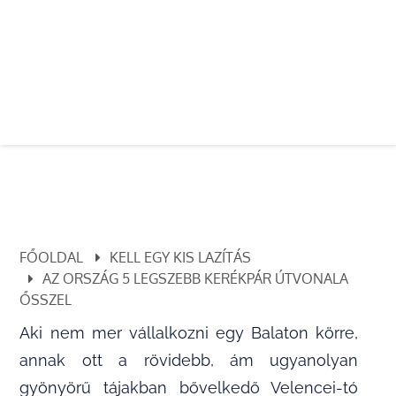
FŐOLDAL
KELL EGY KIS LAZÍTÁS
AZ ORSZÁG 5 LEGSZEBB KERÉKPÁR ÚTVONALA
ŐSSZEL
Aki nem mer vállalkozni egy Balaton körre,
annak ott a rövidebb, ám ugyanolyan
gyönyörű tájakban bővelkedő Velencei-tó