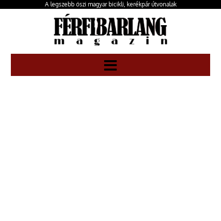
A legszebb őszi magyar bicikli, kerékpár útvonalak