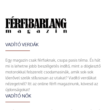
VADÍTÓ VERDÁK
Egy magazin csak férfiaknak, csupa pasis téma. És hát
mi is lehetne jobb beszélgetés indító, mint a döglesztő
motorokkal felszerelt csodamasinák, amik sok-sok
lóerővel szelik stílusosan az utakat? Vadító verdákat
nézegetnél? Itt az online férfi magazinunk, kövesd az
újdonságokat!
VADÍTÓ NŐK