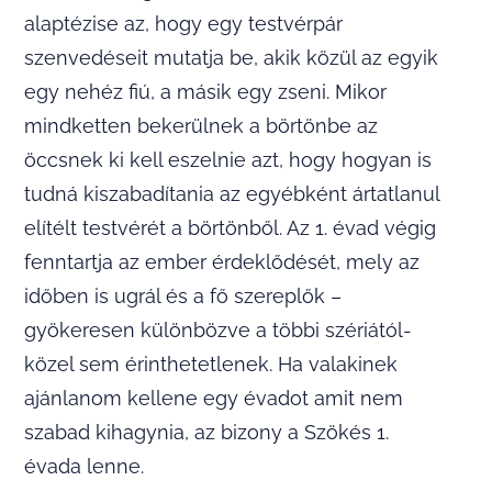
alaptézise az, hogy egy testvérpár
szenvedéseit mutatja be, akik közül az egyik
egy nehéz fiú, a másik egy zseni. Mikor
mindketten bekerülnek a börtönbe az
öccsnek ki kell eszelnie azt, hogy hogyan is
tudná kiszabadítania az egyébként ártatlanul
elítélt testvérét a börtönből. Az 1. évad végig
fenntartja az ember érdeklődését, mely az
időben is ugrál és a fő szereplők –
gyökeresen különbözve a többi szériától-
közel sem érinthetetlenek. Ha valakinek
ajánlanom kellene egy évadot amit nem
szabad kihagynia, az bizony a Szökés 1.
évada lenne.