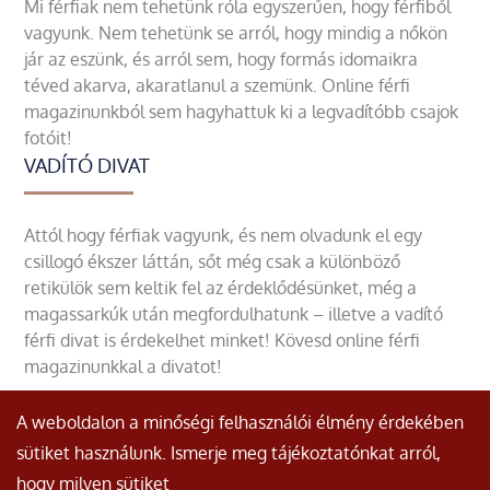
Mi férfiak nem tehetünk róla egyszerűen, hogy férfiből
vagyunk. Nem tehetünk se arról, hogy mindig a nőkön
jár az eszünk, és arról sem, hogy formás idomaikra
téved akarva, akaratlanul a szemünk. Online férfi
magazinunkból sem hagyhattuk ki a legvadítóbb csajok
fotóit!
VADÍTÓ DIVAT
Attól hogy férfiak vagyunk, és nem olvadunk el egy
csillogó ékszer láttán, sőt még csak a különböző
retikülök sem keltik fel az érdeklődésünket, még a
magassarkúk után megfordulhatunk – illetve a vadító
férfi divat is érdekelhet minket! Kövesd online férfi
magazinunkkal a divatot!
A weboldalon a minőségi felhasználói élmény érdekében
sütiket használunk. Ismerje meg tájékoztatónkat arról,
hogy milyen sütiket