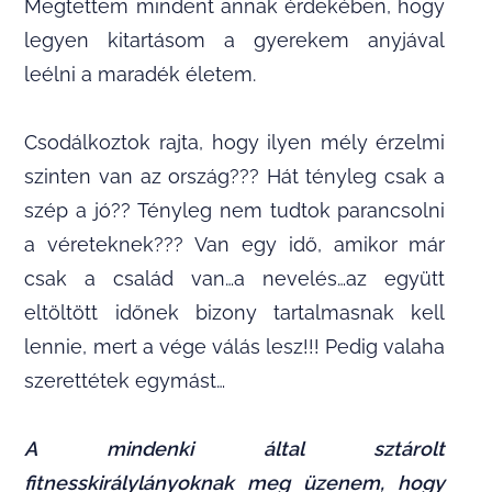
Megtettem mindent annak érdekében, hogy
legyen kitartásom a gyerekem anyjával
leélni a maradék életem.
Csodálkoztok rajta, hogy ilyen mély érzelmi
szinten van az ország??? Hát tényleg csak a
szép a jó?? Tényleg nem tudtok parancsolni
a véreteknek??? Van egy idő, amikor már
csak a család van…a nevelés…az együtt
eltöltött időnek bizony tartalmasnak kell
lennie, mert a vége válás lesz!!! Pedig valaha
szerettétek egymást…
A mindenki által sztárolt
fitnesskirálylányoknak meg üzenem, hogy