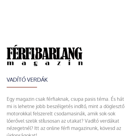
VADÍTÓ VERDÁK
Egy magazin csak férfiaknak, csupa pasis téma. És hát
mi is lehetne jobb beszélgetés indító, mint a döglesztő
motorokkal felszerelt csodamasinák, amik sok-sok
lóerővel szelik stílusosan az utakat? Vadító verdákat
nézegetnél? Itt az online férfi magazinunk, kövesd az
újdonságokat!