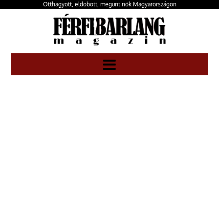
Otthagyott, eldobott, megunt nők Magyarországon