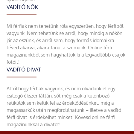
VADÍTÓ NŐK
Mi férfiak nem tehetünk róla egyszerűen, hogy férfiből
vagyunk. Nem tehetünk se arról, hogy mindig a nőkön
jár az eszünk, és arról sem, hogy formás idomaikra
téved akarva, akaratlanul a szemünk. Online férfi
magazinunkból sem hagyhattuk ki a legvadítóbb csajok
fotóit!
VADÍTÓ DIVAT
Attól hogy férfiak vagyunk, és nem olvadunk el egy
csillogó ékszer láttán, sőt még csak a különböző
retikülök sem keltik fel az érdeklődésünket, még a
magassarkúk után megfordulhatunk – illetve a vadító
férfi divat is érdekelhet minket! Kövesd online férfi
magazinunkkal a divatot!