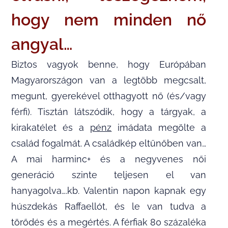
hogy nem minden nő
angyal…
Biztos vagyok benne, hogy Európában
Magyarországon van a legtöbb megcsalt,
megunt, gyerekével otthagyott nő (és/vagy
férfi). Tisztán látszódik, hogy a tárgyak, a
kirakatélet és a
pénz
imádata megölte a
család fogalmát. A családkép eltűnőben van…
A mai harminc+ és a negyvenes női
generáció szinte teljesen el van
hanyagolva….kb. Valentin napon kapnak egy
húszdekás Raffaellót, és le van tudva a
törődés és a megértés. A férfiak 80 százaléka