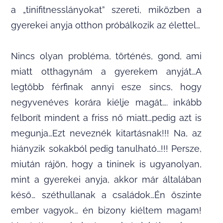
a „tinifitnesslányokat” szereti, miközben a
gyerekei anyja otthon próbálkozik az élettel…
Nincs olyan probléma, történés, gond, ami
miatt otthagynám a gyerekem anyját…A
legtöbb férfinak annyi esze sincs, hogy
negyvenéves korára kiélje magát…. inkább
felborít mindent a friss nő miatt…pedig azt is
megunja…Ezt neveznék kitartásnak!!! Na, az
hiányzik sokakból pedig tanulható…!!! Persze,
miután rájön, hogy a tininek is ugyanolyan,
mint a gyerekei anyja, akkor már általában
késő… széthullanak a családok…Én őszinte
ember vagyok… én bizony kiéltem magam!