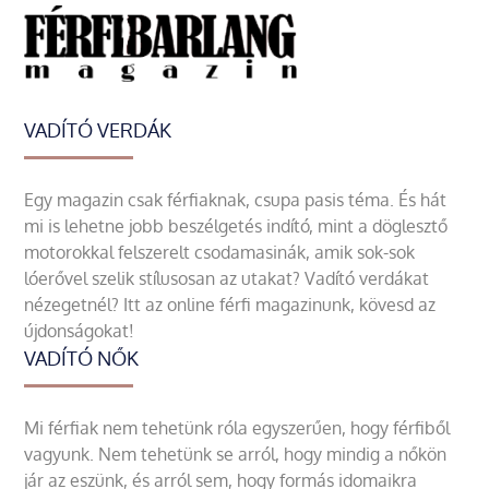
VADÍTÓ VERDÁK
Egy magazin csak férfiaknak, csupa pasis téma. És hát
mi is lehetne jobb beszélgetés indító, mint a döglesztő
motorokkal felszerelt csodamasinák, amik sok-sok
lóerővel szelik stílusosan az utakat? Vadító verdákat
nézegetnél? Itt az online férfi magazinunk, kövesd az
újdonságokat!
VADÍTÓ NŐK
Mi férfiak nem tehetünk róla egyszerűen, hogy férfiből
vagyunk. Nem tehetünk se arról, hogy mindig a nőkön
jár az eszünk, és arról sem, hogy formás idomaikra