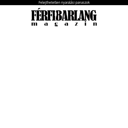
Felejthetetlen nyaralási panaszok