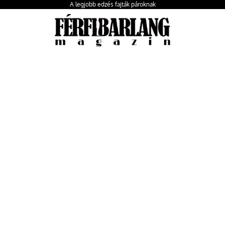
A legjobb edzés fajták pároknak