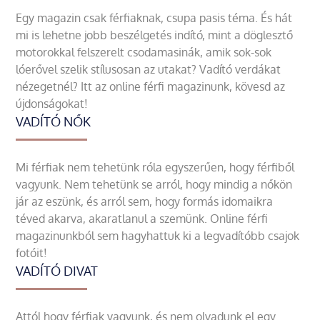
Egy magazin csak férfiaknak, csupa pasis téma. És hát
mi is lehetne jobb beszélgetés indító, mint a döglesztő
motorokkal felszerelt csodamasinák, amik sok-sok
lóerővel szelik stílusosan az utakat? Vadító verdákat
nézegetnél? Itt az online férfi magazinunk, kövesd az
újdonságokat!
VADÍTÓ NŐK
Mi férfiak nem tehetünk róla egyszerűen, hogy férfiből
vagyunk. Nem tehetünk se arról, hogy mindig a nőkön
jár az eszünk, és arról sem, hogy formás idomaikra
téved akarva, akaratlanul a szemünk. Online férfi
magazinunkból sem hagyhattuk ki a legvadítóbb csajok
fotóit!
VADÍTÓ DIVAT
Attól hogy férfiak vagyunk, és nem olvadunk el egy