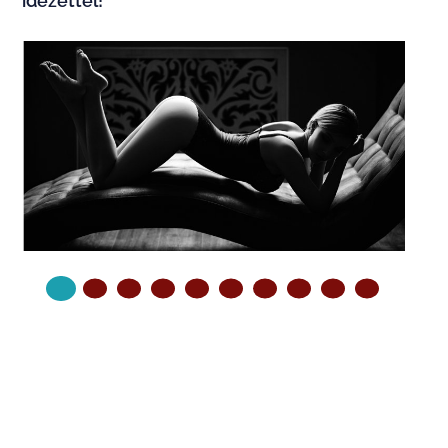
idézettel!
KÖVETKEZŐ OLDAL