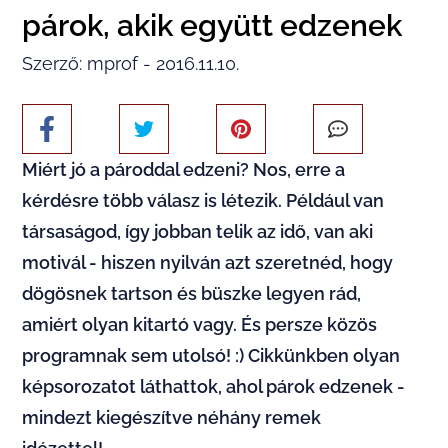
párok, akik együtt edzenek
Szerző: mprof - 2016.11.10.
Miért jó a pároddal edzeni? Nos, erre a
kérdésre több válasz is létezik. Például van
társaságod, így jobban telik az idő, van aki
motivál - hiszen nyilván azt szeretnéd, hogy
dögösnek tartson és büszke legyen rád,
amiért olyan kitartó vagy. És persze közös
programnak sem utolsó! :) Cikkünkben olyan
képsorozatot láthattok, ahol párok edzenek -
mindezt kiegészítve néhány remek