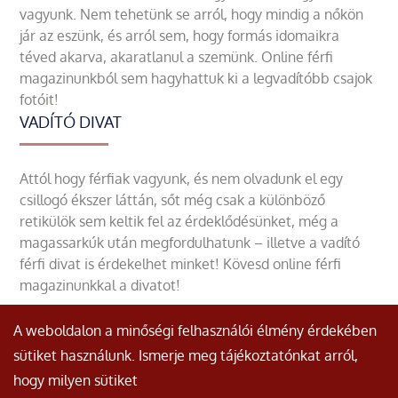
vagyunk. Nem tehetünk se arról, hogy mindig a nőkön
jár az eszünk, és arról sem, hogy formás idomaikra
téved akarva, akaratlanul a szemünk. Online férfi
magazinunkból sem hagyhattuk ki a legvadítóbb csajok
fotóit!
VADÍTÓ DIVAT
Attól hogy férfiak vagyunk, és nem olvadunk el egy
csillogó ékszer láttán, sőt még csak a különböző
retikülök sem keltik fel az érdeklődésünket, még a
magassarkúk után megfordulhatunk – illetve a vadító
férfi divat is érdekelhet minket! Kövesd online férfi
magazinunkkal a divatot!
A weboldalon a minőségi felhasználói élmény érdekében
sütiket használunk. Ismerje meg tájékoztatónkat arról,
hogy milyen sütiket
© Minden jog fenntartva.