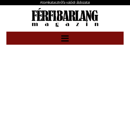
Atomkatasztrófa valódi áldozatai