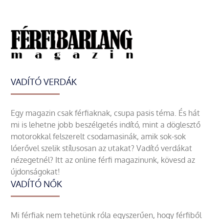
VADÍTÓ VERDÁK
Egy magazin csak férfiaknak, csupa pasis téma. És hát
mi is lehetne jobb beszélgetés indító, mint a döglesztő
motorokkal felszerelt csodamasinák, amik sok-sok
lóerővel szelik stílusosan az utakat? Vadító verdákat
nézegetnél? Itt az online férfi magazinunk, kövesd az
újdonságokat!
VADÍTÓ NŐK
Mi férfiak nem tehetünk róla egyszerűen, hogy férfiből