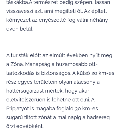
táskákba.A természet pedig szépen, lassan
visszaveszi azt, ami megilleti őt. Az épített
környezet az enyészetté fog válni néhány
éven belül.
A turisták előtt az elmúlt években nyílt meg
a Zóna. Manapság a huzamosabb ott-
tartózkodás is biztonságos. A külső 20 km-es
rész egyes területein olyan alacsony a
háttérsugárzást mértek, hogy akár
életvitelszerűen is lehetne ott élni. A
Pripjatyot is magába foglaló 30 km-es
sugarú tiltott zónát a mai napig a hadsereg
őrzi egyébként.