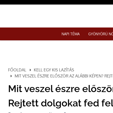
NAPI TÉMA
GYÖNYÖRŰ N
FŐOLDAL
KELL EGY KIS LAZÍTÁS
MIT VESZEL ÉSZRE ELŐSZÖR AZ ALÁBBI KÉPEN? RE
Mit veszel észre előszö
Rejtett dolgokat fed fe