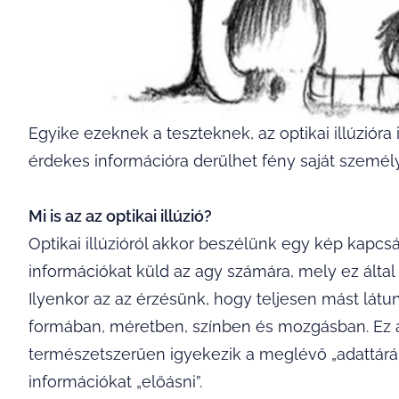
Egyike ezeknek a teszteknek, az optikai illúziór
érdekes információra derülhet fény saját személ
Mi is az az optikai illúzió?
Optikai illúzióról akkor beszélünk egy kép kapc
információkat küld az agy számára, mely ez által 
Ilyenkor az az érzésünk, hogy teljesen mást látu
formában, méretben, színben és mozgásban. Ez 
természetszerűen igyekezik a meglévő „adattár
információkat „előásni”.