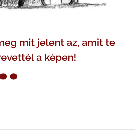
eg mit jelent az, amit te
revettél a képen!
ZŐ OLDAL