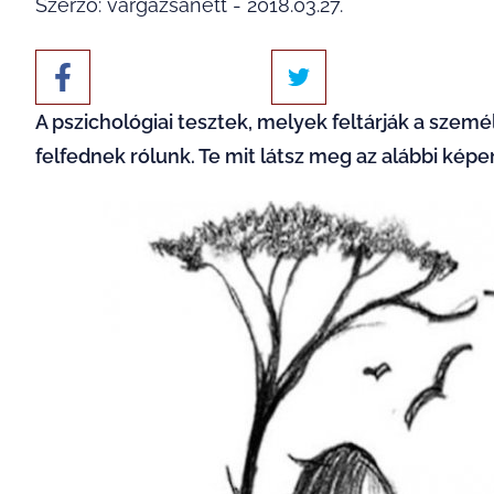
Szerző: vargazsanett - 2018.03.27.
A pszichológiai tesztek, melyek feltárják a sze
felfednek rólunk. Te mit látsz meg az alábbi képe