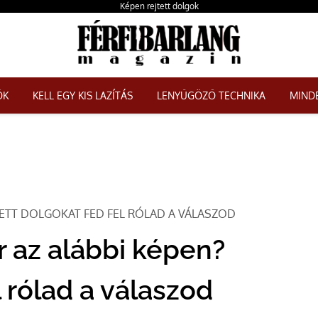
Képen rejtett dolgok
ŐK
KELL EGY KIS LAZÍTÁS
LENYŰGÖZŐ TECHNIKA
MINDE
JTETT DOLGOKAT FED FEL RÓLAD A VÁLASZOD
r az alábbi képen?
l rólad a válaszod