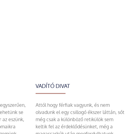
VADÍTÓ DIVAT
 egyszerűen,
Attól hogy férfiak vagyunk, és nem
tehetünk se
olvadunk el egy csillogó ékszer láttán, sőt
r az eszünk,
még csak a különböző retikülök sem
omaikra
keltik fel az érdeklődésünket, még a
szemünk.
magassarkúk után megfordulhatunk –