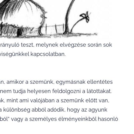
a irányuló teszt, melynek elvégzése során sok
yiségünkkel kapcsolatban.
sán, amikor a szemünk, egymásnak ellentétes
nem tudja helyesen feldolgozni a látottakat.
nk, mint ami valójában a szemünk előtt van,
a különbség abból adódik, hogy az agyunk
ából” vagy a személyes élményeinkből hasonló