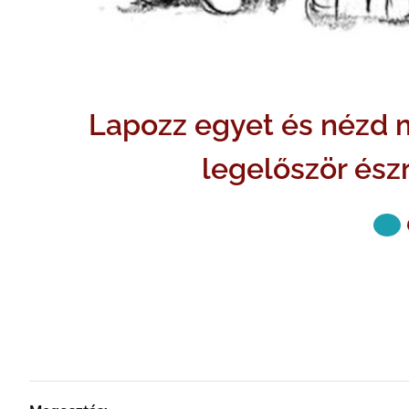
Lapozz egyet és nézd m
legelőször ész
KÖVETKE