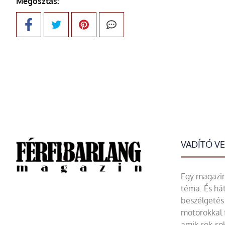
Megosztás:
VADÍTÓ V
Egy magazin 
téma. És hát
beszélgetés 
motorokkal 
amik sok-sok