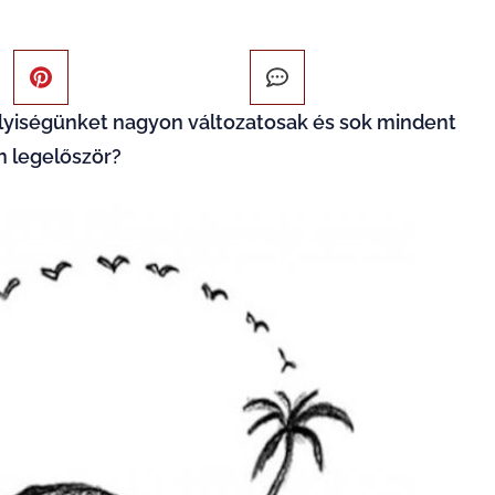
mélyiségünket nagyon változatosak és sok mindent
n legelőször?