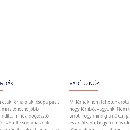
ERDÁK
VADÍTÓ NŐK
csak férfiaknak, csupa pasis
Mi férfiak nem tehetünk róla
 mi is lehetne jobb
hogy férfiből vagyunk. Nem 
indító, mint a döglesztő
arról, hogy mindig a nőkön já
felszerelt csodamasinák,
és arról sem, hogy formás id
 lóerővel szelik stílusosan az
téved akarva, akaratlanul a 