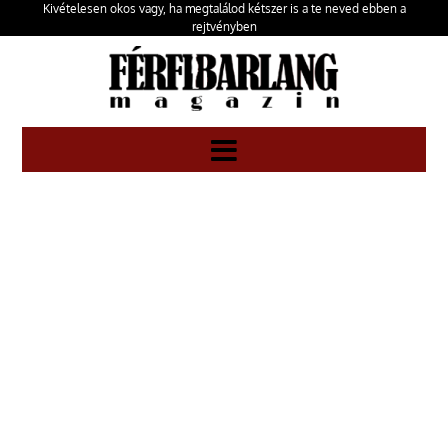
Kivételesen okos vagy, ha megtalálod kétszer is a te neved ebben a
rejtvényben