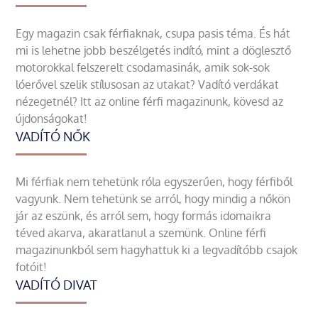
Egy magazin csak férfiaknak, csupa pasis téma. És hát
mi is lehetne jobb beszélgetés indító, mint a döglesztő
motorokkal felszerelt csodamasinák, amik sok-sok
lóerővel szelik stílusosan az utakat? Vadító verdákat
nézegetnél? Itt az online férfi magazinunk, kövesd az
újdonságokat!
VADÍTÓ NŐK
Mi férfiak nem tehetünk róla egyszerűen, hogy férfiből
vagyunk. Nem tehetünk se arról, hogy mindig a nőkön
jár az eszünk, és arról sem, hogy formás idomaikra
téved akarva, akaratlanul a szemünk. Online férfi
magazinunkból sem hagyhattuk ki a legvadítóbb csajok
fotóit!
VADÍTÓ DIVAT