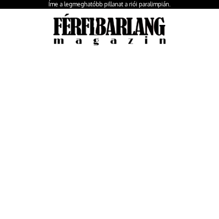
Íme a legmeghatóbb pillanat a riói paralimpián.