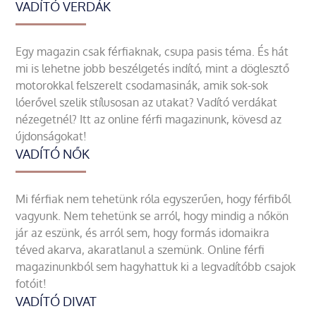
VADÍTÓ VERDÁK
Egy magazin csak férfiaknak, csupa pasis téma. És hát
mi is lehetne jobb beszélgetés indító, mint a döglesztő
motorokkal felszerelt csodamasinák, amik sok-sok
lóerővel szelik stílusosan az utakat? Vadító verdákat
nézegetnél? Itt az online férfi magazinunk, kövesd az
újdonságokat!
VADÍTÓ NŐK
Mi férfiak nem tehetünk róla egyszerűen, hogy férfiből
vagyunk. Nem tehetünk se arról, hogy mindig a nőkön
jár az eszünk, és arról sem, hogy formás idomaikra
téved akarva, akaratlanul a szemünk. Online férfi
magazinunkból sem hagyhattuk ki a legvadítóbb csajok
fotóit!
VADÍTÓ DIVAT