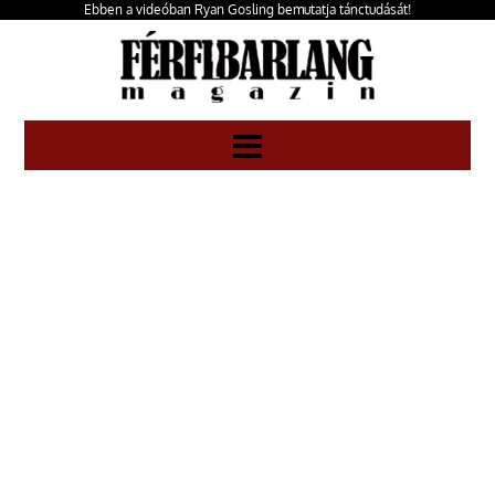
Ebben a videóban Ryan Gosling bemutatja tánctudását!