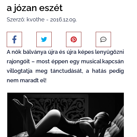
a józan eszét
Szerző: kvothe - 2016.12.09.
A nők bálványa újra és újra képes lenyűgözni
rajongóit – most éppen egy musical kapcsán
villogtatja meg tánctudását, a hatás pedig
nem maradt el!