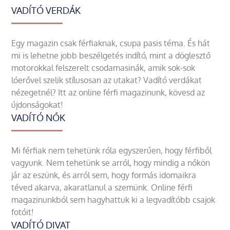
VADÍTÓ VERDÁK
Egy magazin csak férfiaknak, csupa pasis téma. És hát
mi is lehetne jobb beszélgetés indító, mint a döglesztő
motorokkal felszerelt csodamasinák, amik sok-sok
lóerővel szelik stílusosan az utakat? Vadító verdákat
nézegetnél? Itt az online férfi magazinunk, kövesd az
újdonságokat!
VADÍTÓ NŐK
Mi férfiak nem tehetünk róla egyszerűen, hogy férfiből
vagyunk. Nem tehetünk se arról, hogy mindig a nőkön
jár az eszünk, és arról sem, hogy formás idomaikra
téved akarva, akaratlanul a szemünk. Online férfi
magazinunkból sem hagyhattuk ki a legvadítóbb csajok
fotóit!
VADÍTÓ DIVAT