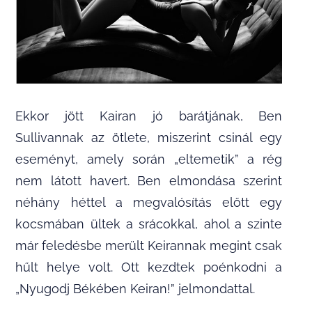
Ekkor jött Kairan jó barátjának, Ben
Sullivannak az ötlete, miszerint csinál egy
eseményt, amely során „eltemetik” a rég
nem látott havert. Ben elmondása szerint
néhány héttel a megvalósítás előtt egy
kocsmában ültek a srácokkal, ahol a szinte
már feledésbe merült Keirannak megint csak
hűlt helye volt. Ott kezdtek poénkodni a
„Nyugodj Békében Keiran!” jelmondattal.