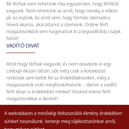
Mi férfiak nem tehetünk róla egyszerűen, hogy férfiből
vagyunk. Nem tehetünk se arról, hogy mindig a nőkön
jár az eszünk, és arról sem, hogy formás idomaikra
téved akarva, akaratlanul a szemünk. Online férfi
magazinunkból sem hagyhattuk ki a legvadítóbb csajok
fotóit!
VADÍTÓ DIVAT
Attól hogy férfiak vagyunk, és nem olvadunk el egy
csillogó ékszer láttán, sőt még csak a különböző
retikülök sem keltik fel az érdeklődésünket, még a
magassarkúk után megfordulhatunk – illetve a vadító
férfi divat is érdekelhet minket! Kövesd online férfi
magazinunkkal a divatot!
A weboldalon a minőségi felhasználói élmény érdekében
sütiket használunk. Ismerje meg tájékoztatónkat arról,