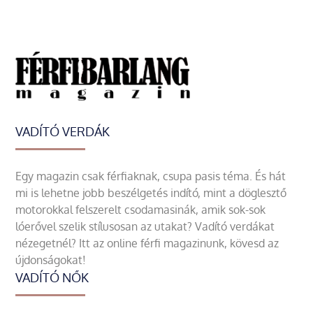
VADÍTÓ VERDÁK
Egy magazin csak férfiaknak, csupa pasis téma. És hát
mi is lehetne jobb beszélgetés indító, mint a döglesztő
motorokkal felszerelt csodamasinák, amik sok-sok
lóerővel szelik stílusosan az utakat? Vadító verdákat
nézegetnél? Itt az online férfi magazinunk, kövesd az
újdonságokat!
VADÍTÓ NŐK