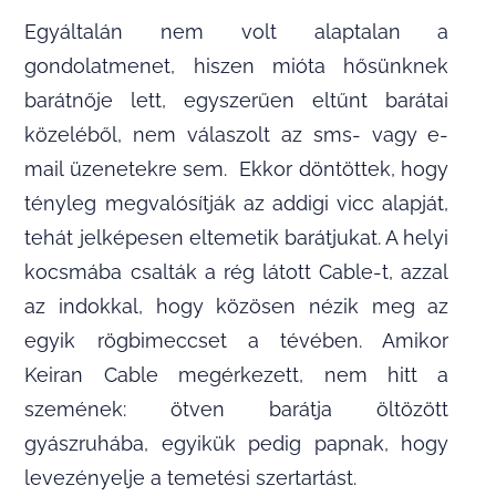
Egyáltalán nem volt alaptalan a
gondolatmenet, hiszen mióta hősünknek
barátnője lett, egyszerűen eltűnt barátai
közeléből, nem válaszolt az sms- vagy e-
mail üzenetekre sem. Ekkor döntöttek, hogy
tényleg megvalósítják az addigi vicc alapját,
tehát jelképesen eltemetik barátjukat. A helyi
kocsmába csalták a rég látott Cable-t, azzal
az indokkal, hogy közösen nézik meg az
egyik rögbimeccset a tévében. Amikor
Keiran Cable megérkezett, nem hitt a
szemének: ötven barátja öltözött
gyászruhába, egyikük pedig papnak, hogy
levezényelje a temetési szertartást.