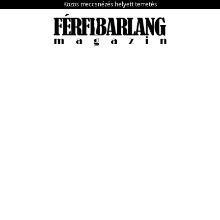
Közös meccsnézés helyett temetés