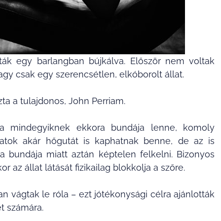
lták egy barlangban bújkálva. Először nem voltak
gy csak egy szerencsétlen, elkóborolt állat.
ozta a tulajdonos, John Perriam.
 ha mindegyiknek ekkora bundája lenne, komoly
latok akár hőgutát is kaphatnak benne, de az is
 a bundája miatt aztán képtelen felkelni. Bizonyos
az állat látását fizikailag blokkolja a szőre.
n vágtak le róla – ezt jótékonysági célra ajánlották
t számára.