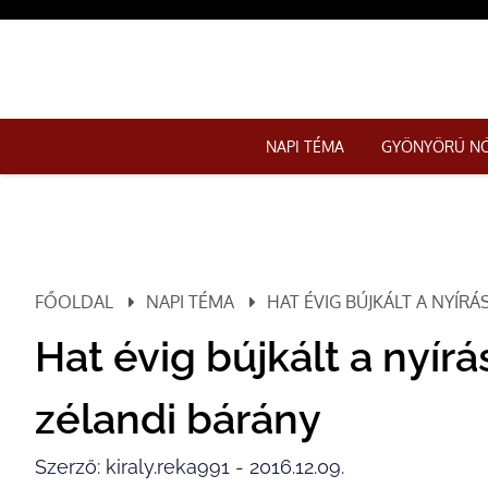
NAPI TÉMA
GYÖNYÖRŰ N
FŐOLDAL
NAPI TÉMA
HAT ÉVIG BÚJKÁLT A NYÍRÁ
Hat évig bújkált a nyírás
zélandi bárány
Szerző: kiraly.reka991 - 2016.12.09.