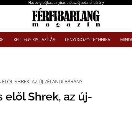
Hat évig bújkált a nyírás elől az új-zélandi bárány
ŐK
KELL EGY KIS LAZÍTÁS
LENYŰGÖZŐ TECHNIKA
MINDE
S ELŐL SHREK, AZ ÚJ-ZÉLANDI BÁRÁNY
 elől Shrek, az új-