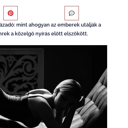
lázadó: mint ahogyan az emberek utálják a
hrek a közelgő nyírás előtt elszökött.