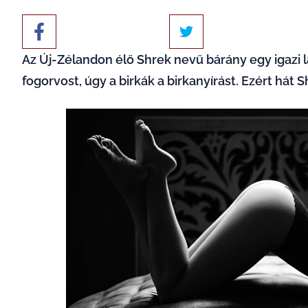
Az Új-Zélandon élő Shrek nevű bárány egy igazi 
fogorvost, úgy a birkák a birkanyírást. Ezért hát S