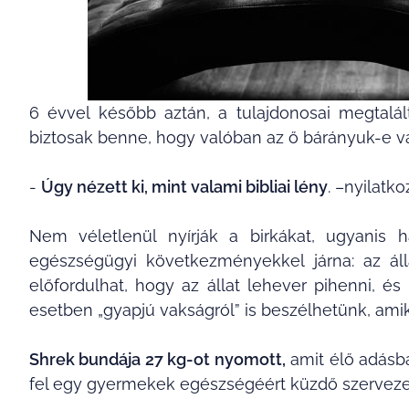
6 évvel később aztán, a tulajdonosai megtalá
biztosak benne, hogy valóban az ő bárányuk-e va
-
Úgy nézett ki, mint valami bibliai lény
. –nyilatk
Nem véletlenül nyírják a birkákat, ugyanis
egészségügyi következményekkel járna: az ál
előfordulhat, hogy az állat lehever pihenni, és
esetben „gyapjú vakságról” is beszélhetünk, amikor 
Shrek bundája 27 kg-ot nyomott,
amit élő adásba
fel egy gyermekek egészségéért küzdő szerveze