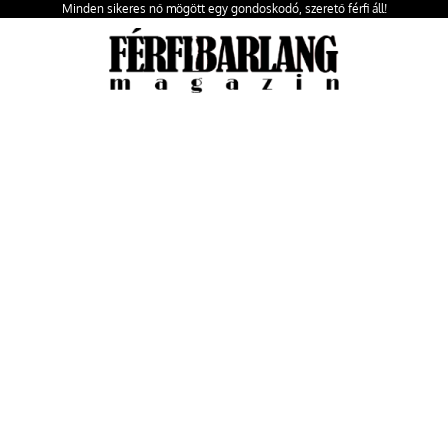
Minden sikeres nő mögött egy gondoskodó, szerető férfi áll!