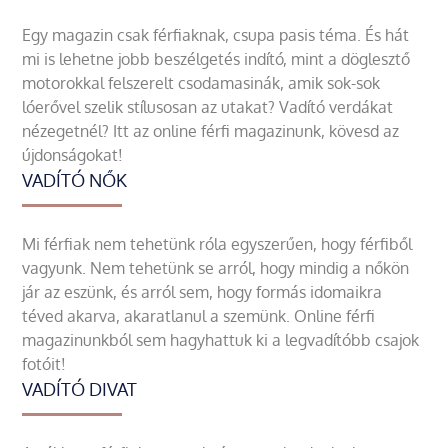
Egy magazin csak férfiaknak, csupa pasis téma. És hát
mi is lehetne jobb beszélgetés indító, mint a döglesztő
motorokkal felszerelt csodamasinák, amik sok-sok
lóerővel szelik stílusosan az utakat? Vadító verdákat
nézegetnél? Itt az online férfi magazinunk, kövesd az
újdonságokat!
VADÍTÓ NŐK
Mi férfiak nem tehetünk róla egyszerűen, hogy férfiből
vagyunk. Nem tehetünk se arról, hogy mindig a nőkön
jár az eszünk, és arról sem, hogy formás idomaikra
téved akarva, akaratlanul a szemünk. Online férfi
magazinunkból sem hagyhattuk ki a legvadítóbb csajok
fotóit!
VADÍTÓ DIVAT