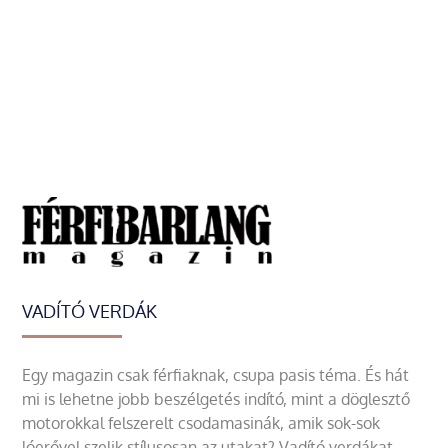
VADÍTÓ VERDÁK
Egy magazin csak férfiaknak, csupa pasis téma. És hát
mi is lehetne jobb beszélgetés indító, mint a döglesztő
motorokkal felszerelt csodamasinák, amik sok-sok
lóerővel szelik stílusosan az utakat? Vadító verdákat