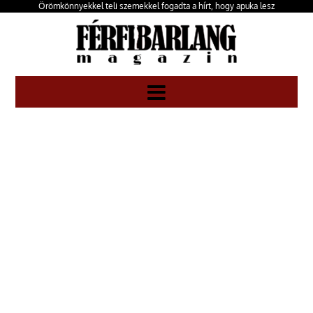
Örömkönnyekkel teli szemekkel fogadta a hírt, hogy apuka lesz