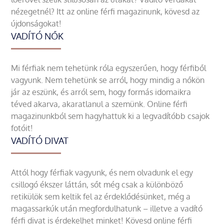
nézegetnél? Itt az online férfi magazinunk, kövesd az
újdonságokat!
VADÍTÓ NŐK
Mi férfiak nem tehetünk róla egyszerűen, hogy férfiből
vagyunk. Nem tehetünk se arról, hogy mindig a nőkön
jár az eszünk, és arról sem, hogy formás idomaikra
téved akarva, akaratlanul a szemünk. Online férfi
magazinunkból sem hagyhattuk ki a legvadítóbb csajok
fotóit!
VADÍTÓ DIVAT
Attól hogy férfiak vagyunk, és nem olvadunk el egy
csillogó ékszer láttán, sőt még csak a különböző
retikülök sem keltik fel az érdeklődésünket, még a
magassarkúk után megfordulhatunk – illetve a vadító
férfi divat is érdekelhet minket! Kövesd online férfi