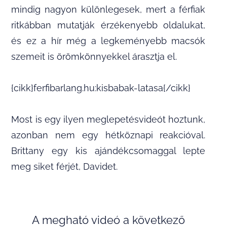
mindig nagyon különlegesek, mert a férfiak
ritkábban mutatják érzékenyebb oldalukat,
és ez a hír még a legkeményebb macsók
szemeit is örömkönnyekkel árasztja el.
{cikk}ferfibarlang.hu:kisbabak-latasa{/cikk}
Most is egy ilyen meglepetésvideót hoztunk,
azonban nem egy hétköznapi reakcióval.
Brittany egy kis ajándékcsomaggal lepte
meg siket férjét, Davidet.
A megható videó a következő