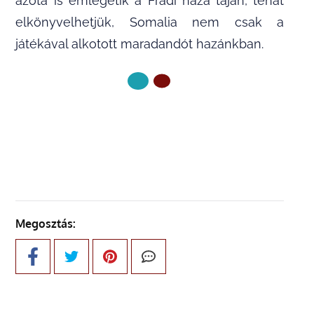
azóta is emlegetik a Fradi háza táján, tehát
elkönyvelhetjük, Somalia nem csak a
játékával alkotott maradandót hazánkban.
KÖVETKEZŐ OLDAL
Megosztás: