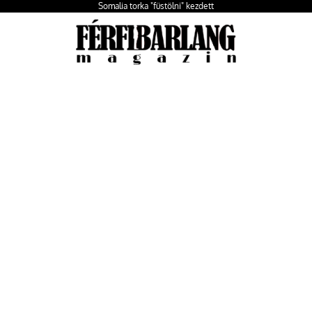
Somalia torka "füstölni" kezdett