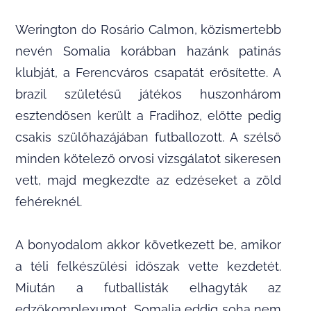
Werington do Rosário Calmon, közismertebb
nevén Somalia korábban hazánk patinás
klubját, a Ferencváros csapatát erősítette. A
brazil születésű játékos huszonhárom
esztendősen került a Fradihoz, előtte pedig
csakis szülőhazájában futballozott. A szélső
minden kötelező orvosi vizsgálatot sikeresen
vett, majd megkezdte az edzéseket a zöld
fehéreknél.
A bonyodalom akkor következett be, amikor
a téli felkészülési időszak vette kezdetét.
Miután a futballisták elhagyták az
edzőkomplexumot, Somalia eddig soha nem