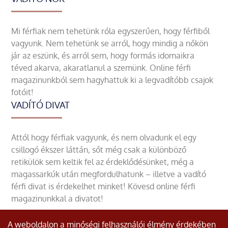
Mi férfiak nem tehetünk róla egyszerűen, hogy férfiből
vagyunk. Nem tehetünk se arról, hogy mindig a nőkön
jár az eszünk, és arról sem, hogy formás idomaikra
téved akarva, akaratlanul a szemünk. Online férfi
magazinunkból sem hagyhattuk ki a legvadítóbb csajok
fotóit!
VADÍTÓ DIVAT
Attól hogy férfiak vagyunk, és nem olvadunk el egy
csillogó ékszer láttán, sőt még csak a különböző
retikülök sem keltik fel az érdeklődésünket, még a
magassarkúk után megfordulhatunk – illetve a vadító
férfi divat is érdekelhet minket! Kövesd online férfi
magazinunkkal a divatot!
A weboldalon a minőségi felhasználói élmény érdekében