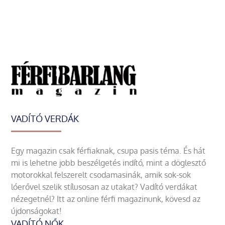
VADÍTÓ VERDÁK
Egy magazin csak férfiaknak, csupa pasis téma. És hát
mi is lehetne jobb beszélgetés indító, mint a döglesztő
motorokkal felszerelt csodamasinák, amik sok-sok
lóerővel szelik stílusosan az utakat? Vadító verdákat
nézegetnél? Itt az online férfi magazinunk, kövesd az
újdonságokat!
VADÍTÓ NŐK