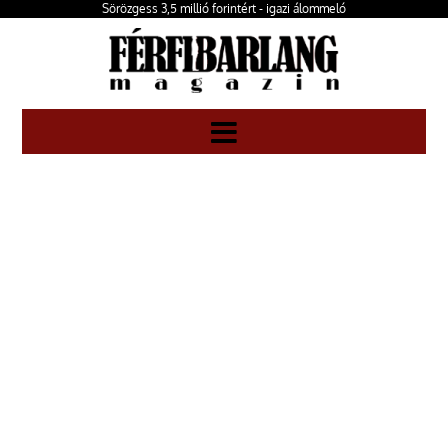
Sörözgess 3,5 millió forintért - igazi álommeló