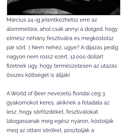
Március 24-ig jelentkezhetsz erre az
álommelóra, ahol csak annyi a dolgod, hogy
elmész néhány fesztiválra és megkóstolsz
pár sört. :) Nem nehéz, ugye? A díjazás pedig
nagyon nem rossz ezért, 12.000 dollárt
fizetnek úgy, hogy természetesen az utazás
összes költségét is állják!
A World of Beer nevezetű floridai cég 3
gyakornokot keres, akiknek a feladata az
lesz, hogy sörfőzdéket, fesztiválokat
látogassanak meg egész nyáron, kóstolják
meg az ottani söröket, posztolják a