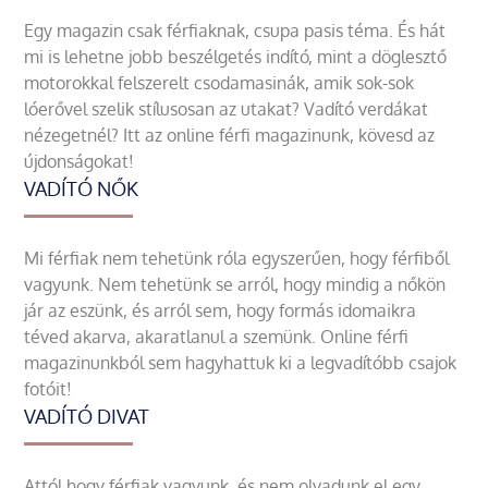
Egy magazin csak férfiaknak, csupa pasis téma. És hát
mi is lehetne jobb beszélgetés indító, mint a döglesztő
motorokkal felszerelt csodamasinák, amik sok-sok
lóerővel szelik stílusosan az utakat? Vadító verdákat
nézegetnél? Itt az online férfi magazinunk, kövesd az
újdonságokat!
VADÍTÓ NŐK
Mi férfiak nem tehetünk róla egyszerűen, hogy férfiből
vagyunk. Nem tehetünk se arról, hogy mindig a nőkön
jár az eszünk, és arról sem, hogy formás idomaikra
téved akarva, akaratlanul a szemünk. Online férfi
magazinunkból sem hagyhattuk ki a legvadítóbb csajok
fotóit!
VADÍTÓ DIVAT
Attól hogy férfiak vagyunk, és nem olvadunk el egy