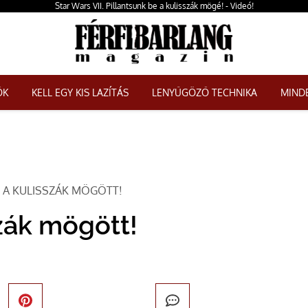
Star Wars VII. Pillantsunk be a kulisszák mögé! - Videó!
ŐK
KELL EGY KIS LAZÍTÁS
LENYŰGÖZŐ TECHNIKA
MINDE
 - A KULISSZÁK MÖGÖTT!
szák mögött!