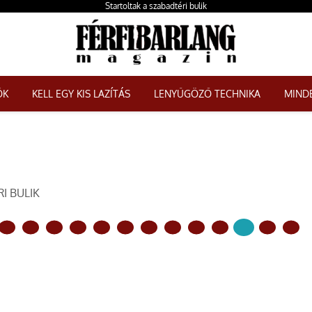
Startoltak a szabadtéri bulik
ŐK
KELL EGY KIS LAZÍTÁS
LENYŰGÖZŐ TECHNIKA
MINDE
I BULIK
KÖVETKEZŐ OLDAL