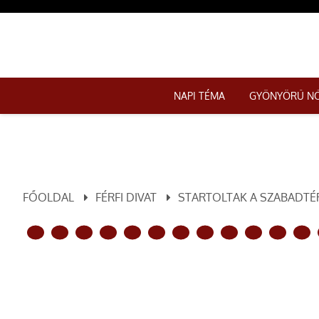
NAPI TÉMA
GYÖNYÖRŰ N
FŐOLDAL
FÉRFI DIVAT
STARTOLTAK A SZABADTÉR
ELŐZŐ OLDAL