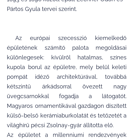
Pártos Gyula tervei szerint.
Az európai szecesszió kiemelkedő
épületének számító palota megoldásai
különlegesek: kívülről hatalmas, színes
kupola borul az épületre, mely belül keleti
pompát idéző architektúrával, továbbá
kétszintű árkádsorral övezett nagy
üvegcsarnokkal fogadja a látogatót.
Magyaros ornamentikával gazdagon díszített
külső-belső kerámiaburkolatát és tetőzetét a
világhírű pécsi Zsolnay-gyár állította elő.
Az épületet a millenniumi rendezvények