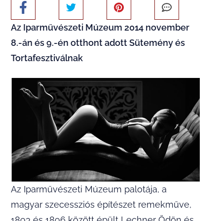
Az Iparművészeti Múzeum 2014 november
8.-án és 9.-én otthont adott Sütemény és
Tortafesztiválnak
Az Iparművészeti Múzeum palotája, a
magyar szecessziós építészet remekműve,
1893 és 1896 között épült Lechner Ödön és