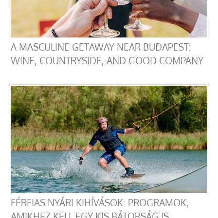
A MASCULINE GETAWAY NEAR BUDAPEST:
WINE, COUNTRYSIDE, AND GOOD COMPANY
FÉRFIAS NYÁRI KIHÍVÁSOK: PROGRAMOK,
AMIKHEZ KELL EGY KIS BÁTORSÁG IS