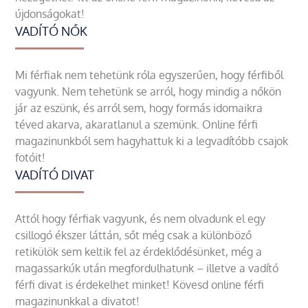
újdonságokat!
VADÍTÓ NŐK
Mi férfiak nem tehetünk róla egyszerűen, hogy férfiből
vagyunk. Nem tehetünk se arról, hogy mindig a nőkön
jár az eszünk, és arról sem, hogy formás idomaikra
téved akarva, akaratlanul a szemünk. Online férfi
magazinunkból sem hagyhattuk ki a legvadítóbb csajok
fotóit!
VADÍTÓ DIVAT
Attól hogy férfiak vagyunk, és nem olvadunk el egy
csillogó ékszer láttán, sőt még csak a különböző
retikülök sem keltik fel az érdeklődésünket, még a
magassarkúk után megfordulhatunk – illetve a vadító
férfi divat is érdekelhet minket! Kövesd online férfi
magazinunkkal a divatot!