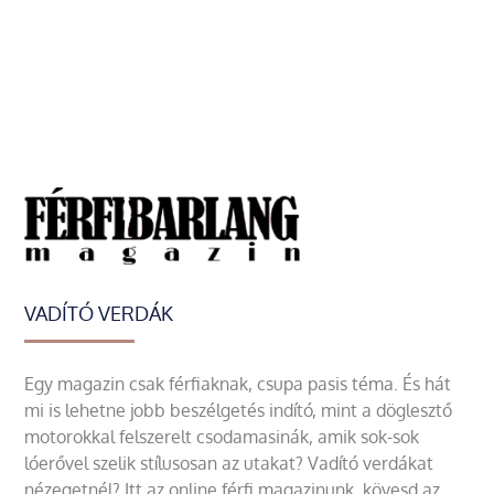
VADÍTÓ VERDÁK
Egy magazin csak férfiaknak, csupa pasis téma. És hát
mi is lehetne jobb beszélgetés indító, mint a döglesztő
motorokkal felszerelt csodamasinák, amik sok-sok
lóerővel szelik stílusosan az utakat? Vadító verdákat
nézegetnél? Itt az online férfi magazinunk, kövesd az