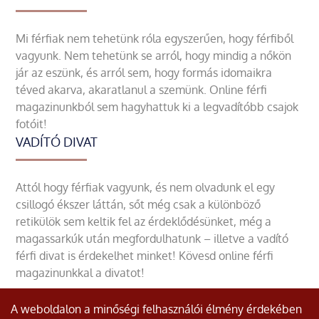
Mi férfiak nem tehetünk róla egyszerűen, hogy férfiből
vagyunk. Nem tehetünk se arról, hogy mindig a nőkön
jár az eszünk, és arról sem, hogy formás idomaikra
téved akarva, akaratlanul a szemünk. Online férfi
magazinunkból sem hagyhattuk ki a legvadítóbb csajok
fotóit!
VADÍTÓ DIVAT
Attól hogy férfiak vagyunk, és nem olvadunk el egy
csillogó ékszer láttán, sőt még csak a különböző
retikülök sem keltik fel az érdeklődésünket, még a
magassarkúk után megfordulhatunk – illetve a vadító
férfi divat is érdekelhet minket! Kövesd online férfi
magazinunkkal a divatot!
A weboldalon a minőségi felhasználói élmény érdekében