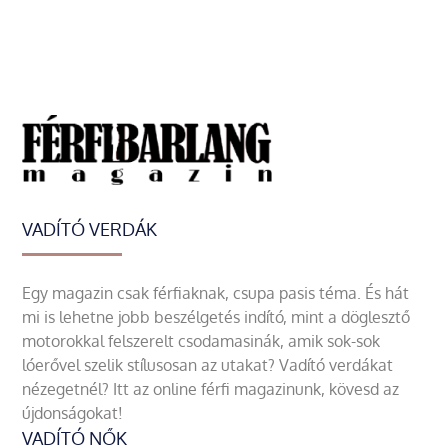
VADÍTÓ VERDÁK
Egy magazin csak férfiaknak, csupa pasis téma. És hát
mi is lehetne jobb beszélgetés indító, mint a döglesztő
motorokkal felszerelt csodamasinák, amik sok-sok
lóerővel szelik stílusosan az utakat? Vadító verdákat
nézegetnél? Itt az online férfi magazinunk, kövesd az
újdonságokat!
VADÍTÓ NŐK