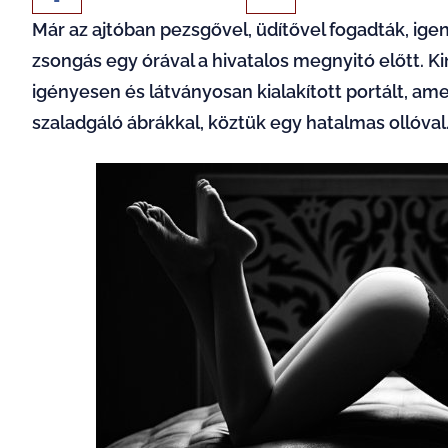
Már az ajtóban pezsgővel, üdítővel fogadták, ig
zsongás egy órával a hivatalos megnyitó előtt. Ki
igényesen és látványosan kialakított portált, am
szaladgáló ábrákkal, köztük egy hatalmas ollóval