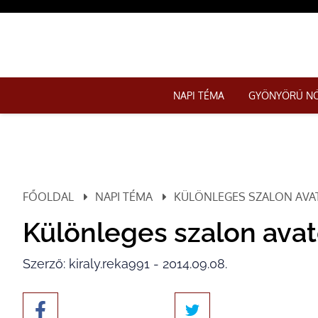
NAPI TÉMA
GYÖNYÖRŰ N
FŐOLDAL
NAPI TÉMA
KÜLÖNLEGES SZALON AVA
Különleges szalon ava
Szerző: kiraly.reka991 - 2014.09.08.