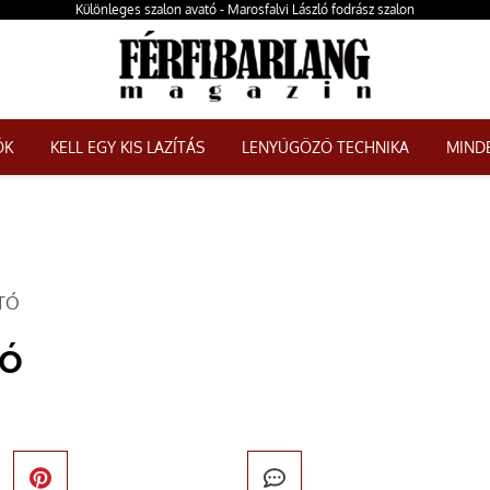
Különleges szalon avató - Marosfalvi László fodrász szalon
ŐK
KELL EGY KIS LAZÍTÁS
LENYŰGÖZŐ TECHNIKA
MINDE
TÓ
tó