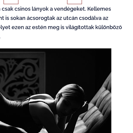
en csak csinos lányok a vendégeket. Kellemes
nt is sokan ácsorogtak az utcán csodálva az
elyet ezen az estén meg is világítottak különböző
.