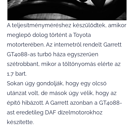
A teljesítményméréshez készülődtek, amikor
meglepő dolog történt a Toyota
motorterében. Az internetről rendelt Garrett
GT4088-as turbó háza egyszerűen
szétrobbant, mikor a töltőnyomás elérte az
1,7 bart.
Sokan úgy gondolják, hogy egy olcsó
utánzat volt, de mások úgy vélik, hogy az
építő hibázott. A Garrett azonban a GT4088-
ast eredetileg DAF dízelmotorokhoz
készítette.