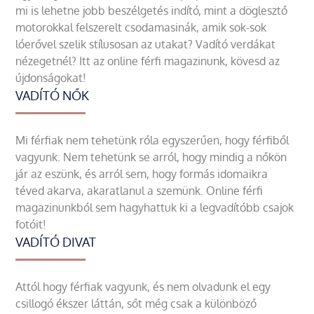
mi is lehetne jobb beszélgetés indító, mint a döglesztő
motorokkal felszerelt csodamasinák, amik sok-sok
lóerővel szelik stílusosan az utakat? Vadító verdákat
nézegetnél? Itt az online férfi magazinunk, kövesd az
újdonságokat!
VADÍTÓ NŐK
Mi férfiak nem tehetünk róla egyszerűen, hogy férfiből
vagyunk. Nem tehetünk se arról, hogy mindig a nőkön
jár az eszünk, és arról sem, hogy formás idomaikra
téved akarva, akaratlanul a szemünk. Online férfi
magazinunkból sem hagyhattuk ki a legvadítóbb csajok
fotóit!
VADÍTÓ DIVAT
Attól hogy férfiak vagyunk, és nem olvadunk el egy
csillogó ékszer láttán, sőt még csak a különböző