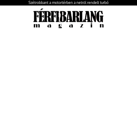
Szétrobbant a motortérben a netről rendelt turbó