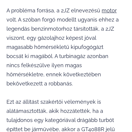
A probléma forrása, a 2JZ elnevezésű
motor
volt. A szóban forgó modellt ugyanis ehhez a
legendás benzinmotorhoz társították, a 2JZ
viszont, egy gázolajhoz képest jóval
magasabb hőmérsékletű kipufogógázt
bocsát ki magából. A turbinagáz azonban
nincs felkészülve ilyen magas
hőmérsékletre, ennek következtében
bekövetkezett a robbanás.
Ezt az állítást szakértői vélemények is
alátámasztották, akik hozzátették, ha a
tulajdonos egy kategóriával drágább turbót
építtet be járművébe, akkor a GT4088R jelű