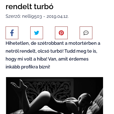
rendelt turbó
Szerző: nelli9503 - 2019.04.12.
Hihetetlen, de szétrobbant a motortérben a
netről rendelt, olcsó turbó! Tudd meg te is,
hogy mi volt a hiba! Van, amit érdemes
inkább profikra bízni!