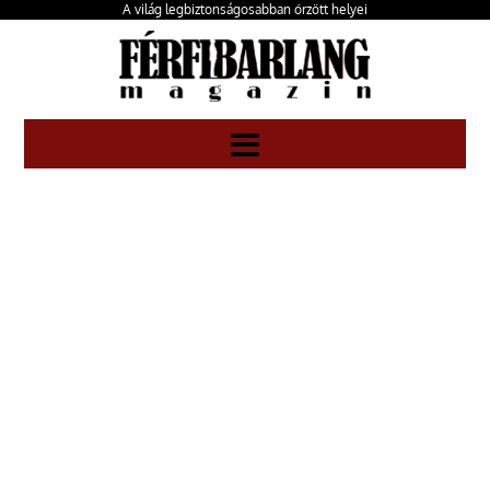
A világ legbiztonságosabban őrzött helyei