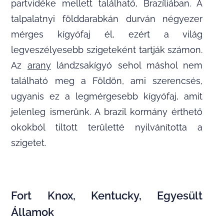
partvidéke mellett található, Brazíliában. A
talpalatnyi földdarabkán durván négyezer
mérges kígyófaj él, ezért a világ
legveszélyesebb szigeteként tartják számon.
Az
arany
lándzsakígyó sehol máshol nem
található meg a Földön, ami szerencsés,
ugyanis ez a legmérgesebb kígyófaj, amit
jelenleg ismerünk. A brazil kormány érthető
okokból tiltott területté nyilvánította a
szigetet.
Fort Knox, Kentucky, Egyesült
Államok