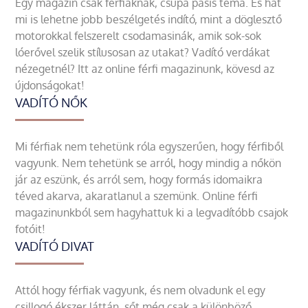
Egy magazin csak férfiaknak, csupa pasis téma. És hát
mi is lehetne jobb beszélgetés indító, mint a döglesztő
motorokkal felszerelt csodamasinák, amik sok-sok
lóerővel szelik stílusosan az utakat? Vadító verdákat
nézegetnél? Itt az online férfi magazinunk, kövesd az
újdonságokat!
VADÍTÓ NŐK
Mi férfiak nem tehetünk róla egyszerűen, hogy férfiből
vagyunk. Nem tehetünk se arról, hogy mindig a nőkön
jár az eszünk, és arról sem, hogy formás idomaikra
téved akarva, akaratlanul a szemünk. Online férfi
magazinunkból sem hagyhattuk ki a legvadítóbb csajok
fotóit!
VADÍTÓ DIVAT
Attól hogy férfiak vagyunk, és nem olvadunk el egy
csillogó ékszer láttán, sőt még csak a különböző