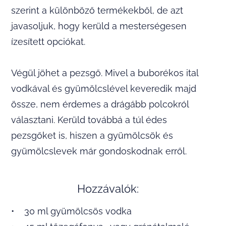
szerint a különböző termékekből, de azt
javasoljuk, hogy kerüld a mesterségesen
ízesített opciókat.
Végül jöhet a pezsgő. Mivel a buborékos ital
vodkával és gyümölcslével keveredik majd
össze, nem érdemes a drágább polcokról
választani. Kerüld továbbá a túl édes
pezsgőket is, hiszen a gyümölcsök és
gyümölcslevek már gondoskodnak erről.
Hozzávalók:
• 30 ml gyümölcsös vodka