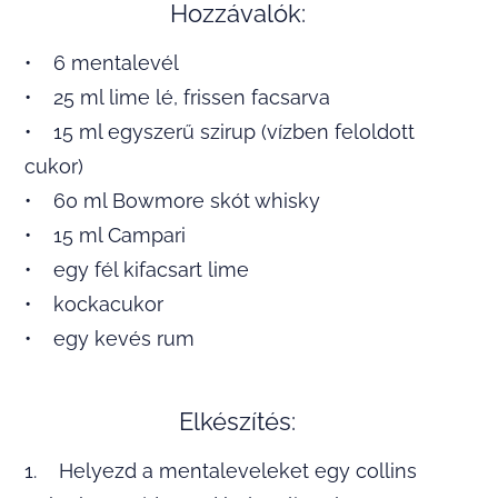
Hozzávalók:
• 6 mentalevél
• 25 ml lime lé, frissen facsarva
• 15 ml egyszerű szirup (vízben feloldott
cukor)
• 60 ml Bowmore skót whisky
• 15 ml Campari
• egy fél kifacsart lime
• kockacukor
• egy kevés rum
Elkészítés:
1. Helyezd a mentaleveleket egy collins