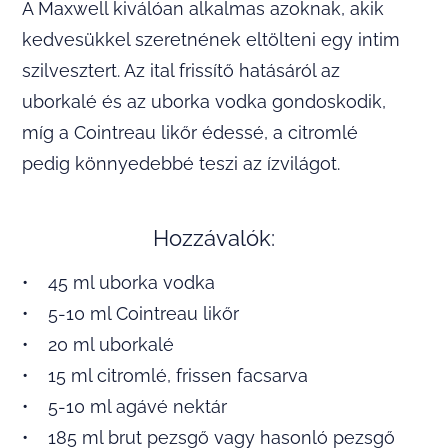
A Maxwell kiválóan alkalmas azoknak, akik
kedvesükkel szeretnének eltölteni egy intim
szilvesztert. Az ital frissítő hatásáról az
uborkalé és az uborka vodka gondoskodik,
míg a Cointreau likőr édessé, a citromlé
pedig könnyedebbé teszi az ízvilágot.
Hozzávalók:
• 45 ml uborka vodka
• 5-10 ml Cointreau likőr
• 20 ml uborkalé
• 15 ml citromlé, frissen facsarva
• 5-10 ml agávé nektár
• 185 ml brut pezsgő vagy hasonló pezsgő