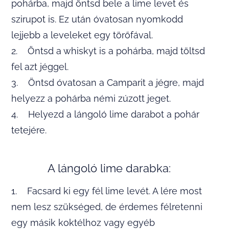
pohárba, majd öntsd bele a lime levet és
szirupot is. Ez után óvatosan nyomkodd
lejjebb a leveleket egy törőfával.
2. Öntsd a whiskyt is a pohárba, majd töltsd
fel azt jéggel.
3. Öntsd óvatosan a Camparit a jégre, majd
helyezz a pohárba némi zúzott jeget.
4. Helyezd a lángoló lime darabot a pohár
tetejére.
A lángoló lime darabka:
1. Facsard ki egy fél lime levét. A lére most
nem lesz szükséged, de érdemes félretenni
egy másik koktélhoz vagy egyéb