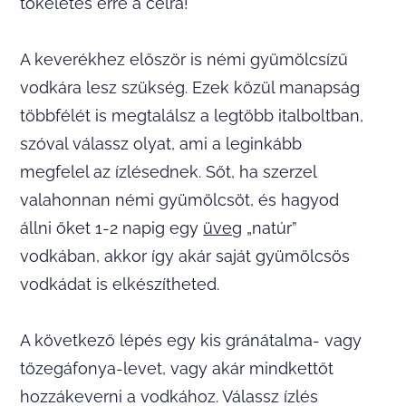
tökéletes erre a célra!
A keverékhez először is némi gyümölcsízű
vodkára lesz szükség. Ezek közül manapság
többfélét is megtalálsz a legtöbb italboltban,
szóval válassz olyat, ami a leginkább
megfelel az ízlésednek. Sőt, ha szerzel
valahonnan némi gyümölcsöt, és hagyod
állni őket 1-2 napig egy
üveg
„natúr”
vodkában, akkor így akár saját gyümölcsös
vodkádat is elkészítheted.
A következő lépés egy kis gránátalma- vagy
tőzegáfonya-levet, vagy akár mindkettőt
hozzákeverni a vodkához. Válassz ízlés