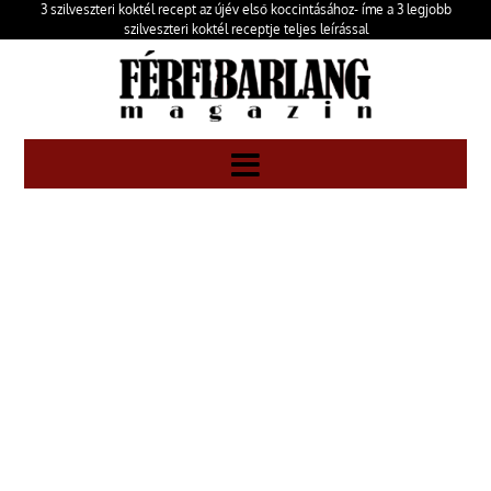
3 szilveszteri koktél recept az újév első koccintásához- íme a 3 legjobb
szilveszteri koktél receptje teljes leírással