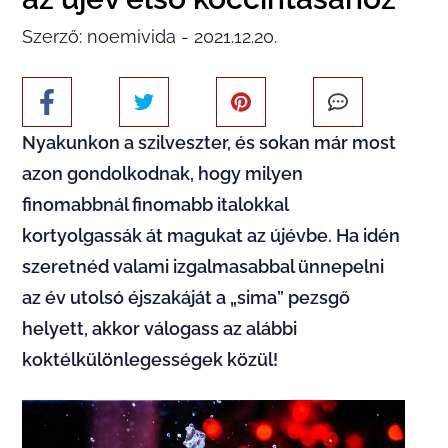
Szerző: noemivida - 2021.12.20.
Nyakunkon a szilveszter, és sokan már most
azon gondolkodnak, hogy milyen
finomabbnál finomabb italokkal
kortyolgassák át magukat az újévbe. Ha idén
szeretnéd valami izgalmasabbal ünnepelni
az év utolsó éjszakáját a „sima” pezsgő
helyett, akkor válogass az alábbi
koktélkülönlegességek közül!