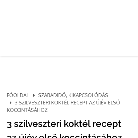
FŐOLDAL
SZABADIDŐ, KIKAPCSOLÓDÁS
3 SZILVESZTERI KOKTÉL RECEPT AZ ÚJÉV ELSŐ
KOCCINTÁSÁHOZ
3 szilveszteri koktél recept
az újév első koccintásához