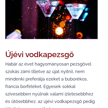
Újévi vodkapezsgő
Habár az évet hagyományosan pezsgővel
szokás zárni (illetve az újat nyitni), nem
mindenki preferálja ezeket a buborékos,
francia borféléket. Egyesek sokkal
szívesebben nyúlnak valami ízletesebbhez
és ütősebbhez, az újévi vodkapezsgő pedig