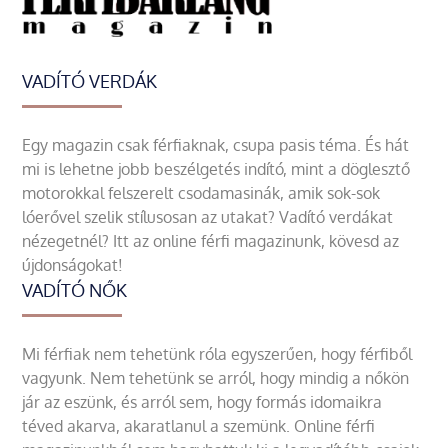
VADÍTÓ VERDÁK
Egy magazin csak férfiaknak, csupa pasis téma. És hát
mi is lehetne jobb beszélgetés indító, mint a döglesztő
motorokkal felszerelt csodamasinák, amik sok-sok
lóerővel szelik stílusosan az utakat? Vadító verdákat
nézegetnél? Itt az online férfi magazinunk, kövesd az
újdonságokat!
VADÍTÓ NŐK
Mi férfiak nem tehetünk róla egyszerűen, hogy férfiből
vagyunk. Nem tehetünk se arról, hogy mindig a nőkön
jár az eszünk, és arról sem, hogy formás idomaikra
téved akarva, akaratlanul a szemünk. Online férfi