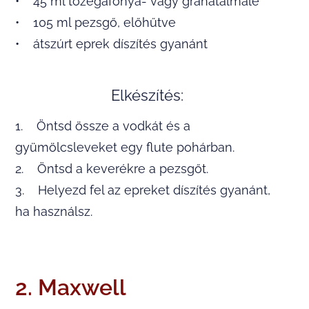
• 45 ml tőzegáfonya- vagy gránátalmalé
• 105 ml pezsgő, előhűtve
• átszúrt eprek díszítés gyanánt
Elkészítés:
1. Öntsd össze a vodkát és a
gyümölcsleveket egy flute pohárban.
2. Öntsd a keverékre a pezsgőt.
3. Helyezd fel az epreket díszítés gyanánt,
ha használsz.
2. Maxwell