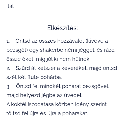
ital
Elkészítés:
1. Öntsd az összes hozzávalót (kivéve a
pezsgőt) egy shakerbe némi jéggel, és rázd
össze őket, míg jól ki nem hűlnek.
2. Szűrd át kétszer a keveréket, majd öntsd
szét két flute pohárba.
3. Öntsd fel mindkét poharat pezsgővel,
majd helyezd jégbe az üveget
A koktél iszogatása közben igény szerint
töltsd fel újra és újra a poharakat.