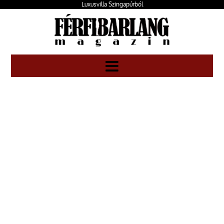
Luxusvilla Szingapúrból