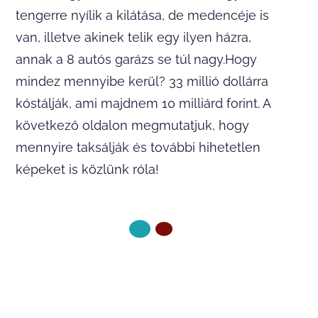
tengerre nyílik a kilátása, de medencéje is
van, illetve akinek telik egy ilyen házra,
annak a 8 autós garázs se túl nagy.Hogy
mindez mennyibe kerül? 33 millió dollárra
kóstálják, ami majdnem 10 milliárd forint. A
következő oldalon megmutatjuk, hogy
mennyire taksálják és további hihetetlen
képeket is közlünk róla!
KÖVETKEZŐ OLDAL