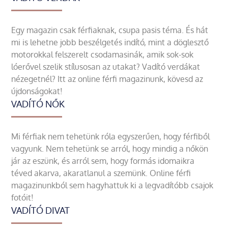
Egy magazin csak férfiaknak, csupa pasis téma. És hát
mi is lehetne jobb beszélgetés indító, mint a döglesztő
motorokkal felszerelt csodamasinák, amik sok-sok
lóerővel szelik stílusosan az utakat? Vadító verdákat
nézegetnél? Itt az online férfi magazinunk, kövesd az
újdonságokat!
VADÍTÓ NŐK
Mi férfiak nem tehetünk róla egyszerűen, hogy férfiből
vagyunk. Nem tehetünk se arról, hogy mindig a nőkön
jár az eszünk, és arról sem, hogy formás idomaikra
téved akarva, akaratlanul a szemünk. Online férfi
magazinunkból sem hagyhattuk ki a legvadítóbb csajok
fotóit!
VADÍTÓ DIVAT