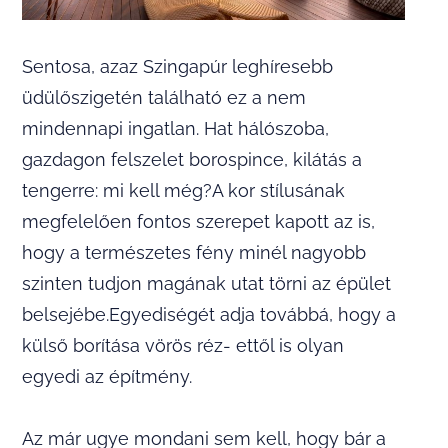
Sentosa, azaz Szingapúr leghíresebb
üdülőszigetén található ez a nem
mindennapi ingatlan. Hat hálószoba,
gazdagon felszelet borospince, kilátás a
tengerre: mi kell még?A kor stílusának
megfelelően fontos szerepet kapott az is,
hogy a természetes fény minél nagyobb
szinten tudjon magának utat törni az épület
belsejébe.Egyediségét adja továbbá, hogy a
külső borítása vörös réz- ettől is olyan
egyedi az építmény.
Az már ugye mondani sem kell, hogy bár a