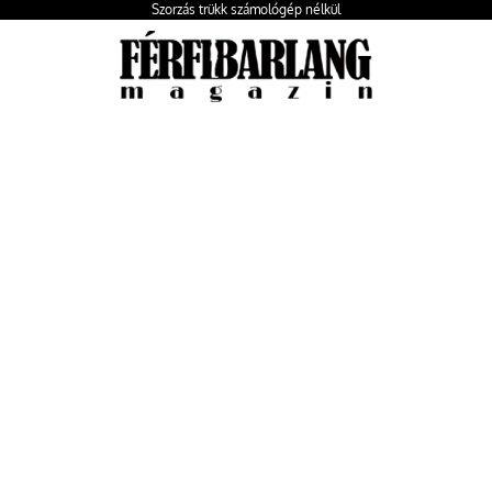
Szorzás trükk számológép nélkül