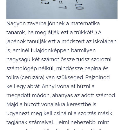
Nagyon zavarba jönnek a matematika
tanárok, ha meglátják ezt a trükköt! :) A
japánok tanulják ezt a módszert az iskolában
is, aminél tulajdonképpen bármilyen
nagyságú két számot össze tudsz szorozni
számológép nélkül, mindössze papírra és
tollra (ceruzára) van szükséged. Rajzolnod
kell egy ábrát. Annyi vonalat húzni a
megadott módon, ahányas az adott számod.
Majd a húzott vonalakra keresztbe is
ugyanezt meg kell csinálni a szorzás másik
tagjának számaival. Leírni nehezebb, mint