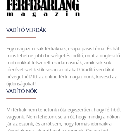
VADÍTÓ VERDÁK
Egy magazin csak férfiaknak, csupa pasis téma. És hát
mi is lehetne jobb beszélgetés indító, mint a döglesztő
motorokkal felszerelt csodamasinák, amik sok-sok
lóerővel szelik stílusosan az utakat? Vadító verdákat
nézegetnél? Itt az online férfi magazinunk, kövesd az
újdonságokat!
VADÍTÓ NŐK
Mi férfiak nem tehetünk róla egyszerűen, hogy férfiből
vagyunk. Nem tehetünk se arról, hogy mindig a nőkön
jár az eszünk, és arról sem, hogy formás idomaikra
téved akarva, akaratlanul a szemünk. Online férfi