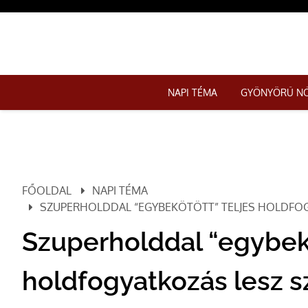
NAPI TÉMA
GYÖNYÖRŰ N
FŐOLDAL
NAPI TÉMA
SZUPERHOLDDAL “EGYBEKÖTÖTT” TELJES HOLDFOG
Szuperholddal “egybekö
holdfogyatkozás lesz 