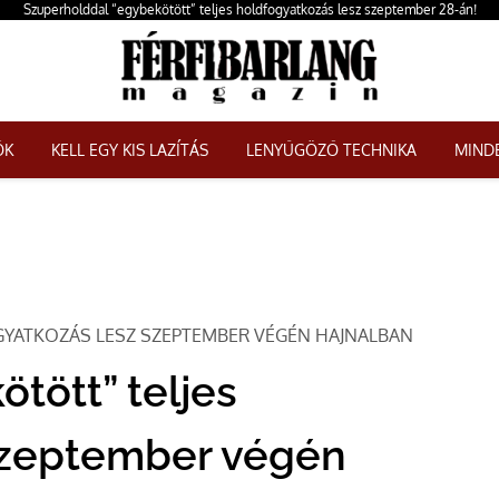
Szuperholddal “egybekötött” teljes holdfogyatkozás lesz szeptember 28-án!
ŐK
KELL EGY KIS LAZÍTÁS
LENYŰGÖZŐ TECHNIKA
MINDE
YATKOZÁS LESZ SZEPTEMBER VÉGÉN HAJNALBAN
tött” teljes
szeptember végén