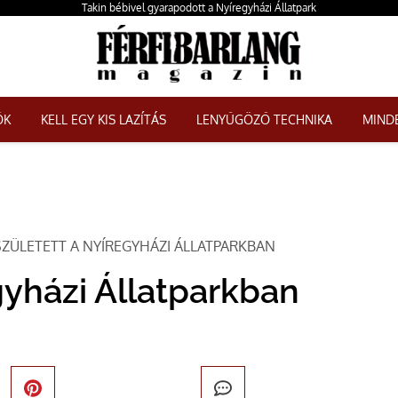
Takin bébivel gyarapodott a Nyíregyházi Állatpark
ŐK
KELL EGY KIS LAZÍTÁS
LENYŰGÖZŐ TECHNIKA
MINDE
SZÜLETETT A NYÍREGYHÁZI ÁLLATPARKBAN
gyházi Állatparkban