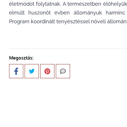
életmódot folytatnak. A természetben élőhelyü
elmúlt huszonöt évben állományuk harminc s
Program koordinált tenyésztéssel növeli állomán
Megosztás: