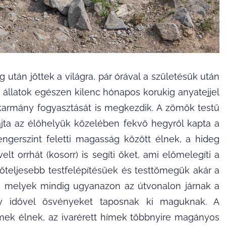
után jöttek a világra, pár órával a születésük után
ésű állatok egészen kilenc hónapos korukig anyatejjel
akarmány fogyasztását is megkezdik. A zömök testű
fajta az élőhelyük közelében fekvő hegyről kapta a
ngerszint feletti magasság között élnek, a hideg
elt orrhát (kosorr) is segíti őket, ami előmelegíti a
erőteljesebb testfelépítésűek és testtömegük akár a
k, melyek mindig ugyanazon az útvonalon járnak a
így idővel ösvényeket taposnak ki maguknak. A
ímek élnek, az ivarérett hímek többnyire magányos