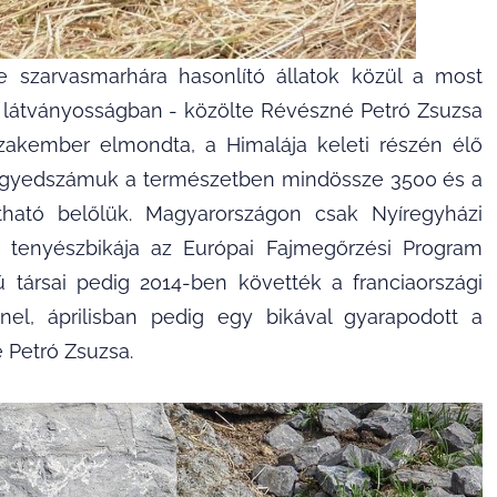
de szarvasmarhára hasonlító állatok közül a most
égi látványosságban - közölte Révészné Petró Zsuzsa
szakember elmondta, a Himalája keleti részén élő
k, egyedszámuk a természetben mindössze 3500 és a
átható belőlük. Magyarországon csak Nyíregyházi
kin tenyészbikája az Európai Fajmegőrzési Program
ú társai pedig 2014-ben követték a franciaországi
el, áprilisban pedig egy bikával gyarapodott a
 Petró Zsuzsa.