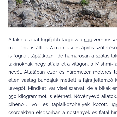
A takin csapat legifjabb tagjai 220
nap
vemhesség 
már lábra is álltak. A márciusi és április szület
is fognak táplálkozni, de hamarosan a szálas t
takinoknak négy alfaja él a világon, a Mishmi-
nevét. Általában ezer és háromezer méteres te
ellen vastag bundájuk mellett a fajra jellemző ív
levegőt. Mindkét ivar visel szarvat, de a bikák 
350 kilogrammot is elérheti. Növényevő állato
pihenő-, ivó- és táplálkozóhelyek között, 
csordákban elsősorban a nőstények és fiatal h