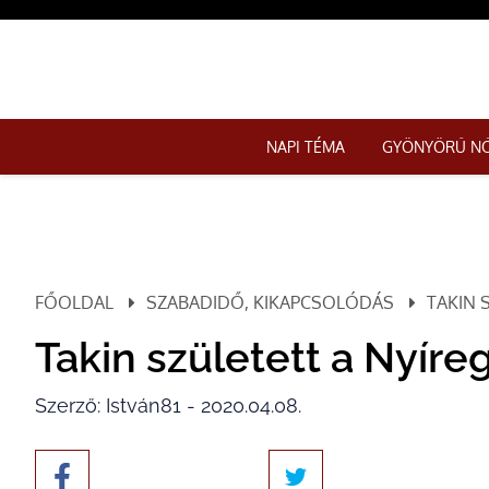
NAPI TÉMA
GYÖNYÖRŰ N
FŐOLDAL
SZABADIDŐ, KIKAPCSOLÓDÁS
TAKIN 
Takin született a Nyíre
Szerző: István81 - 2020.04.08.