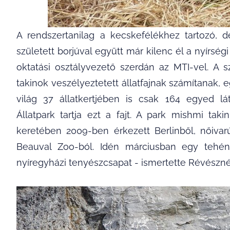
A rendszertanilag a kecskefélékhez tartozó, 
született borjúval együtt már kilenc él a nyírs
oktatási osztályvezető szerdán az MTI-vel. A 
takinok veszélyeztetett állatfajnak számítana
világ 37 állatkertjében is csak 164 egyed l
Állatpark tartja ezt a fajt. A park mishmi ta
keretében 2009-ben érkezett Berlinből, nőivar
Beauval Zoo-ból. Idén márciusban egy tehénn
nyíregyházi tenyészcsapat - ismertette Révészné