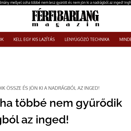
álmány mellyel soha többé nem lesz gyűrött és nem jön ki a nadrágból az inged! Ingf
ŐK
KELL EGY KIS LAZÍTÁS
LENYŰGÖZŐ TECHNIKA
MINDE
K ÖSSZE ÉS JÖN KI A NADRÁGBÓL AZ INGED!
soha többé nem gyűrődik
gból az inged!