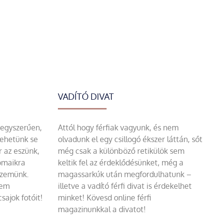
VADÍTÓ DIVAT
 egyszerűen,
Attól hogy férfiak vagyunk, és nem
tehetünk se
olvadunk el egy csillogó ékszer láttán, sőt
r az eszünk,
még csak a különböző retikülök sem
omaikra
keltik fel az érdeklődésünket, még a
szemünk.
magassarkúk után megfordulhatunk –
sem
illetve a vadító férfi divat is érdekelhet
sajok fotóit!
minket! Kövesd online férfi
magazinunkkal a divatot!