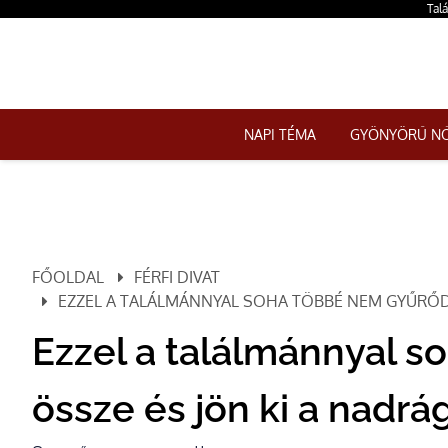
Tal
NAPI TÉMA
GYÖNYÖRŰ N
FŐOLDAL
FÉRFI DIVAT
EZZEL A TALÁLMÁNNYAL SOHA TÖBBÉ NEM GYŰRŐDI
Ezzel a találmánnyal 
össze és jön ki a nadrá