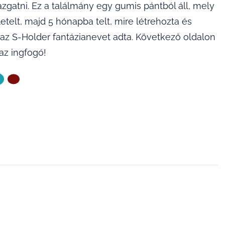
zgatni. Ez a találmány egy gumis pántból áll, mely
letelt, majd 5 hónapba telt, mire létrehozta és
k az S-Holder fantázianevet adta. Következő oldalon
z ingfogó!
ZŐ OLDAL