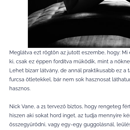
Meglátva ezt rögtön az jutott eszembe, hogy: Mi 
ki, csak ez éppen fordítva működik, mint a nőknek
Lehet bizarr látvány, de annál praktikusabb ez a t
furcsa ötletekkel, bár nem sok hasznosat láthatu
hasznos.
Nick Vane, a 21 tervező biztos, hogy rengeteg fé
hiszen aki sokat hord inget, az tudja mennyire kén
összegyűrődni, vagy egy-egy guggolásnál, leülés