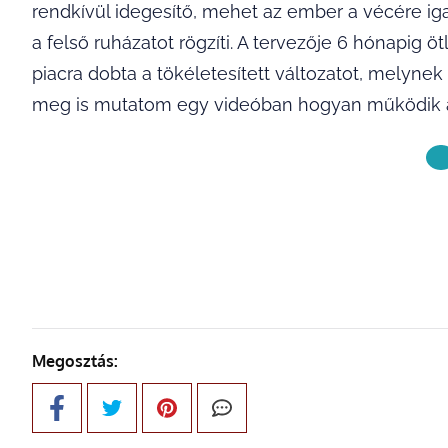
rendkívül idegesítő, mehet az ember a vécére iga
a felső ruházatot rögzíti. A tervezője 6 hónapig öt
piacra dobta a tökéletesített változatot, melyne
meg is mutatom egy videóban hogyan működik a
KÖVETKE
Megosztás: