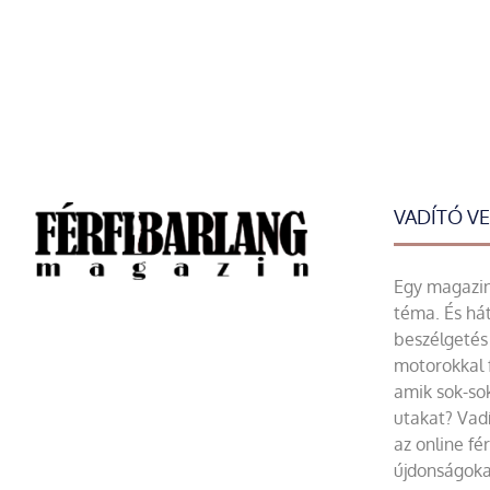
VADÍTÓ V
Egy magazin 
téma. És hát
beszélgetés 
motorokkal 
amik sok-sok
utakat? Vadí
az online fé
újdonságoka