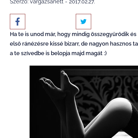
Szerző: vargazsanett - 2017.02.27.
Ha te is unod már, hogy mindig összegyűrődik és k
első ránézésre kissé bizarr, de nagyon hasznos t
a te szívedbe is belopja majd magát :)