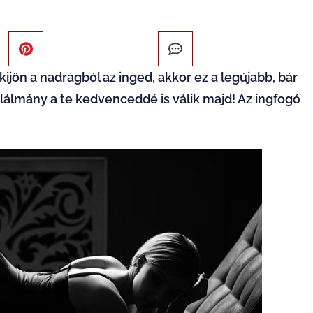
ijön a nadrágból az inged, akkor ez a legújabb, bár
alálmány a te kedvenceddé is válik majd! Az ingfogó