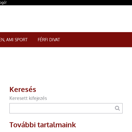
ogó!
N, AMI SPORT
FÉRFI DIVAT
Keresés
Keresett kifejezés
További tartalmaink