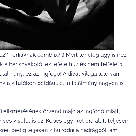
ez? Férfiaknak combfix? :) Mert tényleg úgy is néz
 a harisnyakötő, ez lefelé húz és nem felfelé. :)
alálmány, ez az ingfogó! A divat világa tele van
nk a kifutókon például, ez a találmány nagyon is
rfi elismerésének örvend majd az ingfogó miatt,
yes viselet is ez. Képes egy-két óra alatt teljesen
nél pedig teljesen kihúzódni a nadrágból, ami