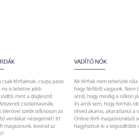
ERDÁK
VADÍTÓ NŐK
csak férfiaknak, csupa pasis
Mi férfiak nem tehetünk róla
 mi is lehetne jobb
hogy férfiből vagyunk. Nem 
indító, mint a döglesztő
arról, hogy mindig a nőkön já
felszerelt csodamasinák,
és arról sem, hogy formás id
 lóerővel szelik stílusosan az
téved akarva, akaratlanul a 
tó verdákat nézegetnél? Itt
Online férfi magazinunkból 
rfi magazinunk, kövesd az
hagyhattuk ki a legvadítóbb c
t!