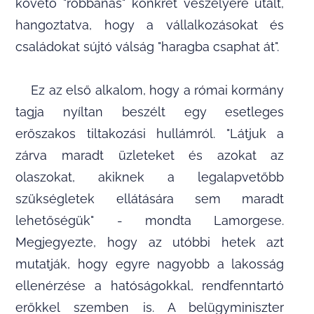
követő "robbanás" konkrét veszélyére utalt,
hangoztatva, hogy a vállalkozásokat és
családokat sújtó válság "haragba csaphat át".
Ez az első alkalom, hogy a római kormány
tagja nyíltan beszélt egy esetleges
erőszakos tiltakozási hullámról. "Látjuk a
zárva maradt üzleteket és azokat az
olaszokat, akiknek a legalapvetőbb
szükségletek ellátására sem maradt
lehetőségük" - mondta Lamorgese.
Megjegyezte, hogy az utóbbi hetek azt
mutatják, hogy egyre nagyobb a lakosság
ellenérzése a hatóságokkal, rendfenntartó
erőkkel szemben is. A belügyminiszter