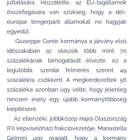
juttatására. Hozzátette, az EU-tagállamok
összefogására van szükség, hogy a dél-
európai tengerparti államokat ne hagyják
egyedül.
Giuseppe Conte kormánya a járvány első
időszakában az olaszok több mint 70
százalékának támogatását élvezte, ez a
legutóbbi, szerdai felmérés szerint 49
százalékra csökkent. A megkérdezettek 56
százaléka azonban úgy vélte, hogy jelenleg
nincsen esély egy újabb kormánytöbbség
kiépítésére.
Az ellenzéki, jobbközép Hajrá Olaszország
(FI) képviselőházi frakcióvezetője, Mariastella
Gelmini úgy reagált, hogy a kormány