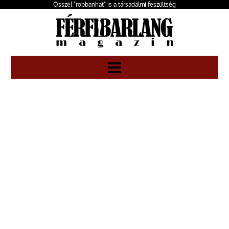
Ősszel "robbanhat" is a társadalmi feszültség