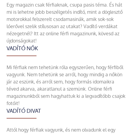
Egy magazin csak férfiaknak, csupa pasis téma. És hát
mi is lehetne jobb beszélgetés indító, mint a döglesztő
motorokkal felszerelt csodamasinák, amik sok-sok
lóerővel szelik stílusosan az utakat? Vadító verdákat
nézegetnél? Itt az online férfi magazinunk, kövesd az
újdonságokat!
VADÍTÓ NŐK
Mi férfiak nem tehetünk róla egyszerűen, hogy férfiből
vagyunk. Nem tehetünk se arról, hogy mindig a nőkön
jár az eszünk, és arról sem, hogy formás idomaikra
téved akarva, akaratlanul a szemünk. Online férfi
magazinunkból sem hagyhattuk ki a legvadítóbb csajok
fotóit!
VADÍTÓ DIVAT
Attól hogy férfiak vagyunk, és nem olvadunk el egy