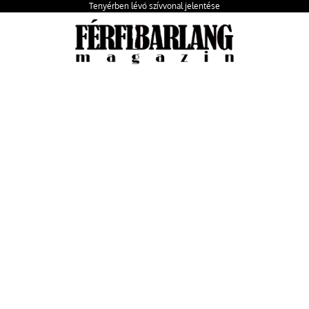
Tenyérben lévő szívvonal jelentése