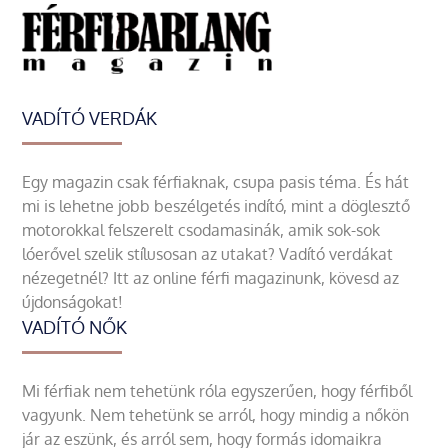
VADÍTÓ VERDÁK
Egy magazin csak férfiaknak, csupa pasis téma. És hát
mi is lehetne jobb beszélgetés indító, mint a döglesztő
motorokkal felszerelt csodamasinák, amik sok-sok
lóerővel szelik stílusosan az utakat? Vadító verdákat
nézegetnél? Itt az online férfi magazinunk, kövesd az
újdonságokat!
VADÍTÓ NŐK
Mi férfiak nem tehetünk róla egyszerűen, hogy férfiből
vagyunk. Nem tehetünk se arról, hogy mindig a nőkön
jár az eszünk, és arról sem, hogy formás idomaikra