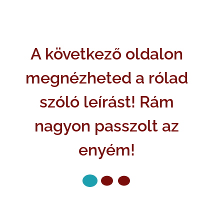
A következő oldalon
megnézheted a rólad
szóló leírást! Rám
nagyon passzolt az
enyém!
KÖVETKEZŐ OLDAL