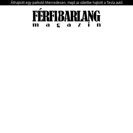
Áthajtott egy parkoló Mercedesen, majd az üzletbe hajtott a Tesla autó