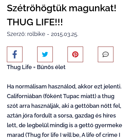
Szétröhögtük magunkat!
THUG LIFE!!!
Szerző: rolbike - 2015.03.25.
Thug Life = Bűnös élet
Ha normálisam használod, akkor ezt jelenti.
Californiában (főként Tupac miatt) a thug
szót arra használják, aki a gettóban nőtt fel,
aztán jóra fordult a sorsa, gazdag és híres
lett, de legbelül mindig is a gettó gyermeke
marad (Thug for life I will be, A life of crime I