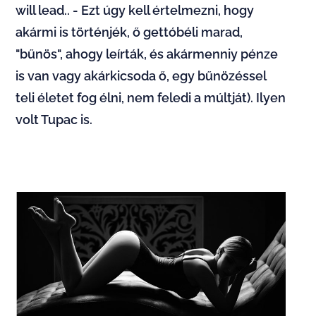
will lead.. - Ezt úgy kell értelmezni, hogy
akármi is történjék, ő gettóbéli marad,
"bűnös", ahogy leírták, és akármenniy pénze
is van vagy akárkicsoda ő, egy bűnözéssel
teli életet fog élni, nem feledi a múltját). Ilyen
volt Tupac is.