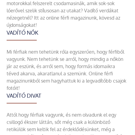
motorokkal felszerelt csodamasinák, amik sok-sok
lóerővel szelik stílusosan az utakat? Vadító verdákat
nézegetnél? Itt az online férfi magazinunk, kövesd az
újdonságokat!
VADÍTÓ NŐK
Mi férfiak nem tehetünk róla egyszerűen, hogy férfiből
vagyunk. Nem tehetünk se arról, hogy mindig a nőkön
jár az eszünk, és arról sem, hogy formás idomaikra
téved akarva, akaratlanul a szemünk. Online férfi
magazinunkból sem hagyhattuk ki a legvadítóbb csajok
fotóit!
VADÍTÓ DIVAT
Attól hogy férfiak vagyunk, és nem olvadunk el egy
csillogó ékszer láttán, sőt még csak a különböző
retikülök sem keltik fel az érdeklődésünket, még a