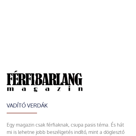
VADÍTÓ VERDÁK
Egy magazin csak férfiaknak, csupa pasis téma. És hát
mi is lehetne jobb beszélgetés indító, mint a döglesztő