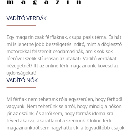
VADÍTÓ VERDÁK
Egy magazin csak férfiaknak, csupa pasis téma. És hát
mi is lehetne jobb beszélgetés indító, mint a döglesztő
motorokkal felszerelt csodamasinák, amik sok-sok
lóerővel szelik stílusosan az utakat? Vadító verdákat
nézegetnél? Itt az online férfi magazinunk, kövesd az
újdonságokat!
VADÍTÓ NŐK
Mi férfiak nem tehetünk róla egyszerűen, hogy férfiből
vagyunk. Nem tehetünk se arról, hogy mindig a nőkön
jár az eszünk, és arról sem, hogy formás idomaikra
téved akarva, akaratlanul a szemünk. Online férfi
magazinunkból sem hagyhattuk ki a legvadítóbb csajok