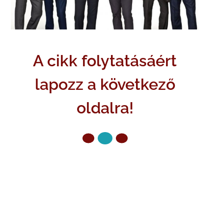
A cikk folytatásáért
lapozz a következő
oldalra!
ELŐZŐ OLDAL
KÖVETKEZŐ OLDAL