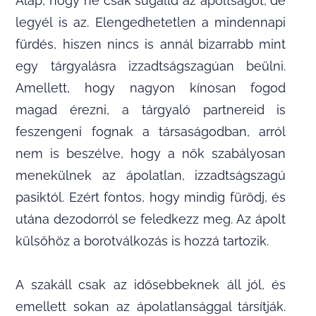
Alap, hogy ne csak sugalld az ápoltságot, de
legyél is az. Elengedhetetlen a mindennapi
fürdés, hiszen nincs is annál bizarrabb mint
egy tárgyalásra izzadtságszagúan beülni.
Amellett, hogy nagyon kínosan fogod
magad érezni, a tárgyaló partnereid is
feszengeni fognak a társaságodban, arról
nem is beszélve, hogy a nők szabályosan
menekülnek az ápolatlan, izzadtságszagú
pasiktól. Ezért fontos, hogy mindig fürödj, és
utána dezodorról se feledkezz meg. Az ápolt
külsőhöz a borotválkozás is hozzá tartozik.
A szakáll csak az idősebbeknek áll jól, és
emellett sokan az ápolatlansággal társítják.