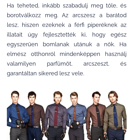
Ha teheted, inkább szabadulj meg tőle, és
borotválkozz meg. Az arcszesz a barátod
lesz, hiszen ezeknek a férfi piperéknek az
illatait úgy fejlesztették ki, hogy egész
egyszerűen bomlanak utánuk a nők. Ha
elmész otthonról mindenképpen használj
valamilyen parfümöt, arcszeszt, és
garantáltan sikered lesz vele.