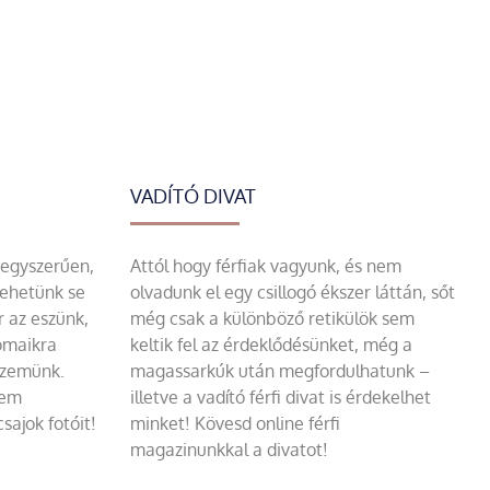
VADÍTÓ DIVAT
 egyszerűen,
Attól hogy férfiak vagyunk, és nem
tehetünk se
olvadunk el egy csillogó ékszer láttán, sőt
r az eszünk,
még csak a különböző retikülök sem
omaikra
keltik fel az érdeklődésünket, még a
szemünk.
magassarkúk után megfordulhatunk –
sem
illetve a vadító férfi divat is érdekelhet
sajok fotóit!
minket! Kövesd online férfi
magazinunkkal a divatot!