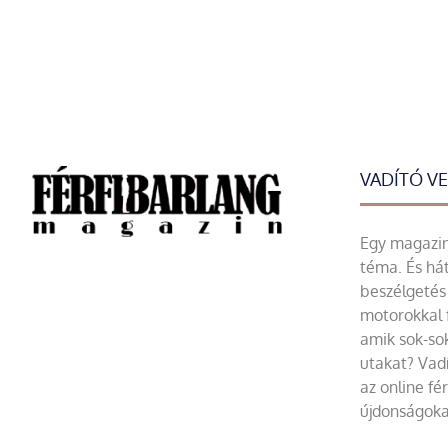
VADÍTÓ V
Egy magazin 
téma. És hát
beszélgetés 
motorokkal 
amik sok-sok
utakat? Vadí
az online fé
újdonságoka