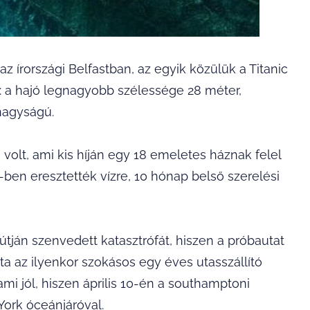
írországi Belfastban, az egyik közülük a Titanic
i: a hajó legnagyobb szélessége 28 méter,
nagyságú.
olt, ami kis híján egy 18 emeletes háznak felel
-ben eresztették vízre, 10 hónap belső szerelési
ján szenvedett katasztrófát, hiszen a próbautat
ta az ilyenkor szokásos egy éves utasszállító
mi jól, hiszen április 10-én a southamptoni
ork óceánjáróval.