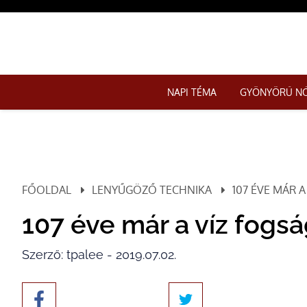
NAPI TÉMA
GYÖNYÖRŰ N
FŐOLDAL
LENYŰGÖZŐ TECHNIKA
107 ÉVE MÁR A
107 éve már a víz fogsá
Szerző: tpalee - 2019.07.02.