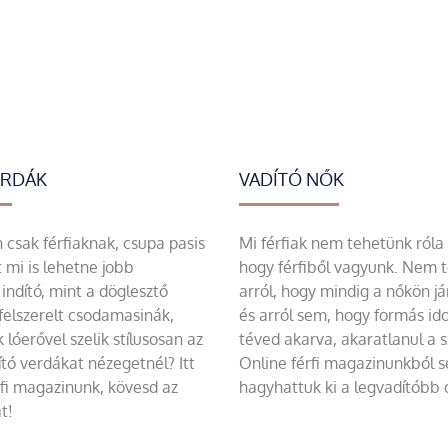
ERDÁK
VADÍTÓ NŐK
csak férfiaknak, csupa pasis
Mi férfiak nem tehetünk róla
 mi is lehetne jobb
hogy férfiből vagyunk. Nem 
indító, mint a döglesztő
arról, hogy mindig a nőkön já
felszerelt csodamasinák,
és arról sem, hogy formás id
 lóerővel szelik stílusosan az
téved akarva, akaratlanul a 
tó verdákat nézegetnél? Itt
Online férfi magazinunkból 
rfi magazinunk, kövesd az
hagyhattuk ki a legvadítóbb c
t!