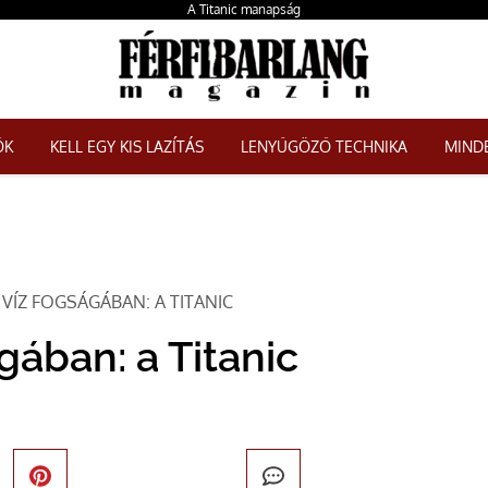
A Titanic manapság
ŐK
KELL EGY KIS LAZÍTÁS
LENYŰGÖZŐ TECHNIKA
MINDE
 VÍZ FOGSÁGÁBAN: A TITANIC
gában: a Titanic