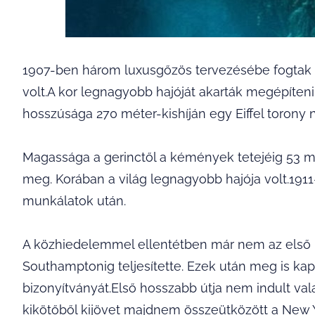
1907-ben három luxusgőzös tervezésébe fogtak az 
volt.A kor legnagyobb hajóját akarták megépíten
hosszúsága 270 méter-kishíján egy Eiffel torony 
Magassága a gerinctől a kémények tetejéig 53 m v
meg. Korában a világ legnagyobb hajója volt.1911
munkálatok után.
A közhiedelemmel ellentétben már nem az első út
Southamptonig teljesítette. Ezek után meg is kap
bizonyítványát.Első hosszabb útja nem indult vala
kikötőből kijövet majdnem összeütközött a New Y