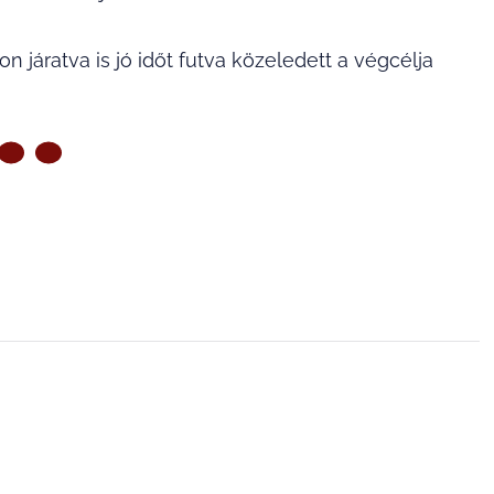
járatva is jó időt futva közeledett a végcélja
ZŐ OLDAL