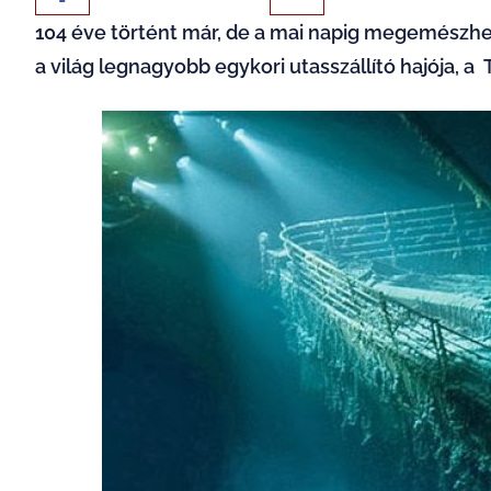
104 éve történt már, de a mai napig megemészh
a világ legnagyobb egykori utasszállító hajója, a T