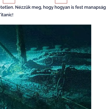
etetlen. Nézzük meg, hogy hogyan is fest manapság
itanic!