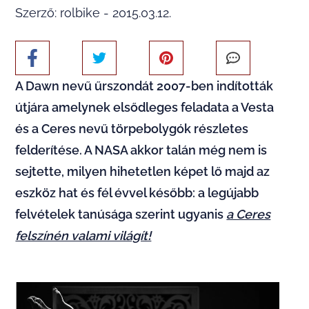
Szerző: rolbike - 2015.03.12.
A Dawn nevű űrszondát 2007-ben indították
útjára amelynek elsődleges feladata a Vesta
és a Ceres nevű törpebolygók részletes
felderítése. A NASA akkor talán még nem is
sejtette, milyen hihetetlen képet lő majd az
eszköz hat és fél évvel később: a legújabb
felvételek tanúsága szerint ugyanis
a Ceres
felszínén valami világít!