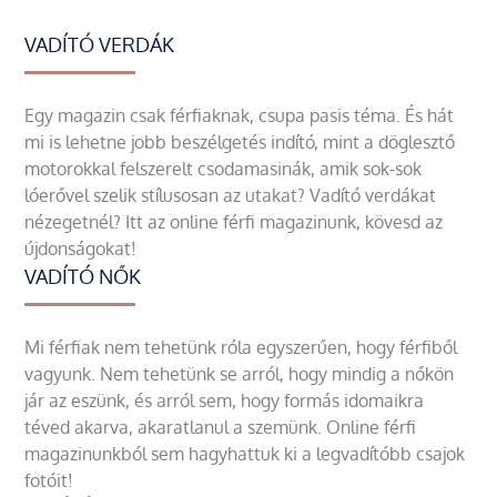
VADÍTÓ VERDÁK
Egy magazin csak férfiaknak, csupa pasis téma. És hát
mi is lehetne jobb beszélgetés indító, mint a döglesztő
motorokkal felszerelt csodamasinák, amik sok-sok
lóerővel szelik stílusosan az utakat? Vadító verdákat
nézegetnél? Itt az online férfi magazinunk, kövesd az
újdonságokat!
VADÍTÓ NŐK
Mi férfiak nem tehetünk róla egyszerűen, hogy férfiből
vagyunk. Nem tehetünk se arról, hogy mindig a nőkön
jár az eszünk, és arról sem, hogy formás idomaikra
téved akarva, akaratlanul a szemünk. Online férfi
magazinunkból sem hagyhattuk ki a legvadítóbb csajok
fotóit!