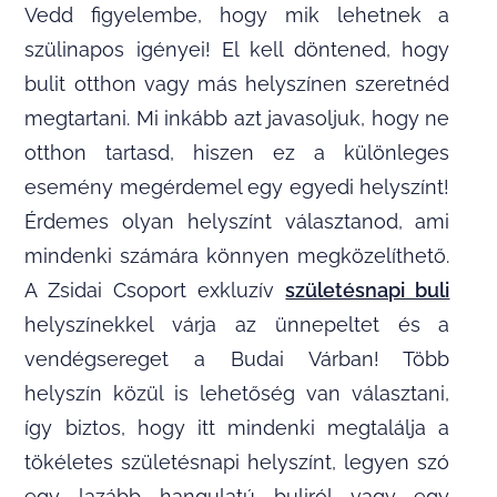
Vedd figyelembe, hogy mik lehetnek a
szülinapos igényei! El kell döntened, hogy
bulit otthon vagy más helyszínen szeretnéd
megtartani. Mi inkább azt javasoljuk, hogy ne
otthon tartasd, hiszen ez a különleges
esemény megérdemel egy egyedi helyszínt!
Érdemes olyan helyszínt választanod, ami
mindenki számára könnyen megközelíthető.
A Zsidai Csoport exkluzív
születésnapi buli
helyszínekkel várja az ünnepeltet és a
vendégsereget a Budai Várban! Több
helyszín közül is lehetőség van választani,
így biztos, hogy itt mindenki megtalálja a
tökéletes születésnapi helyszínt, legyen szó
egy lazább hangulatú buliról vagy egy