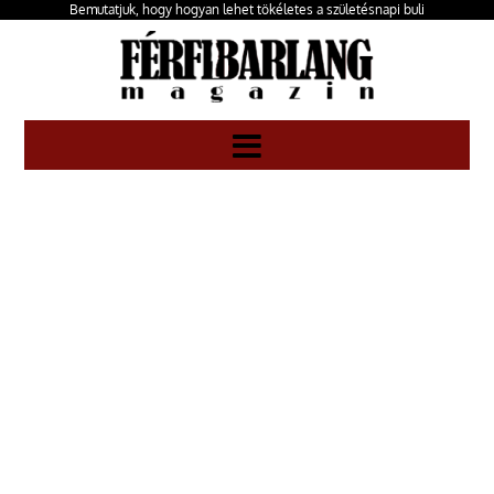
Bemutatjuk, hogy hogyan lehet tökéletes a születésnapi buli