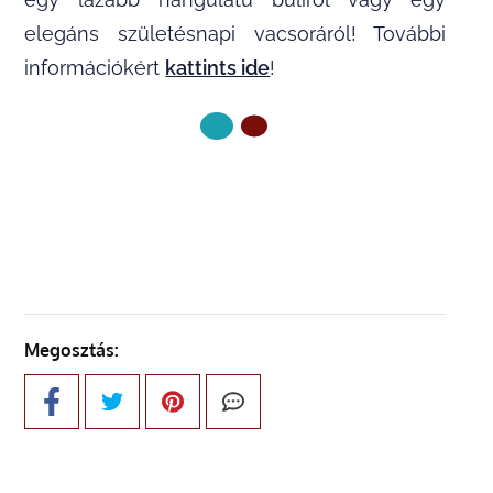
elegáns születésnapi vacsoráról! További
információkért
kattints ide
!
KÖVETKEZŐ OLDAL
Megosztás: