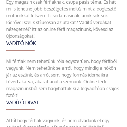
Egy magazin csak férfiaknak, csupa pasis téma. És hát
mi is lehetne jobb beszélgetés indító, mint a döglesztő
motorokkal felszerelt csodamasinák, amik sok-sok
lóerővel szelik stílusosan az utakat? Vadító verdákat
nézegetnél? Itt az online férfi magazinunk, kövesd az
újdonságokat!
VADÍTÓ NŐK
Mi férfiak nem tehetünk róla egyszerűen, hogy férfiből
vagyunk. Nem tehetünk se arról, hogy mindig a nőkön
jár az eszünk, és arról sem, hogy formás idomaikra
téved akarva, akaratlanul a szemünk. Online férfi
magazinunkból sem hagyhattuk ki a legvadítóbb csajok
fotóit!
VADÍTÓ DIVAT
Attól hogy férfiak vagyunk, és nem olvadunk el egy