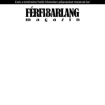
Ezek a történelmi fotók hihetetlen pillanatokat mutatnak be!