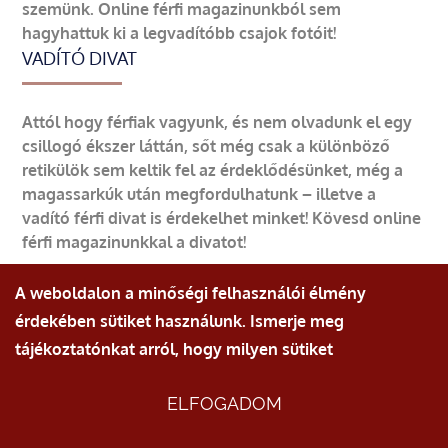
szemünk. Online férfi magazinunkból sem
hagyhattuk ki a legvadítóbb csajok fotóit!
VADÍTÓ DIVAT
Attól hogy férfiak vagyunk, és nem olvadunk el egy
csillogó ékszer láttán, sőt még csak a különböző
retikülök sem keltik fel az érdeklődésünket, még a
magassarkúk után megfordulhatunk – illetve a
vadító férfi divat is érdekelhet minket! Kövesd online
férfi magazinunkkal a divatot!
A weboldalon a minőségi felhasználói élmény
érdekében sütiket használunk. Ismerje meg
tájékoztatónkat arról, hogy milyen sütiket
© Minden jog fenntartva.
ÁSZF
|
Adatvédelmi nyilatkozat
ELFOGADOM
AJÁNLATKÉRÉS