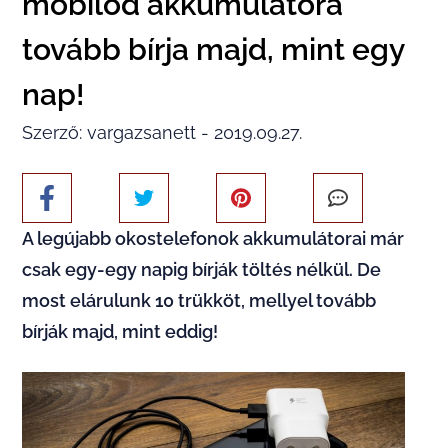
mobilod akkumulátora
tovább bírja majd, mint egy
nap!
Szerző: vargazsanett - 2019.09.27.
A legújabb okostelefonok akkumulátorai már
csak egy-egy napig bírják töltés nélkül. De
most elárulunk 10 trükköt, mellyel tovább
bírják majd, mint eddig!