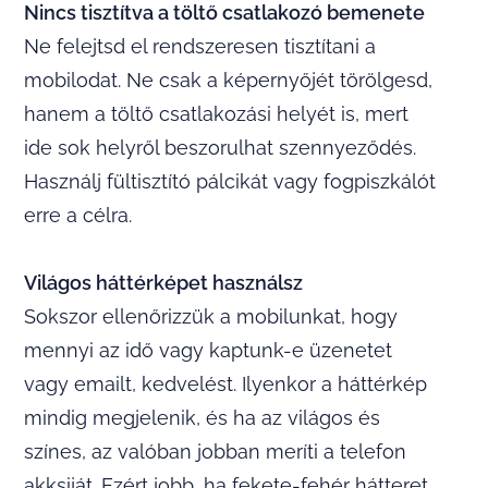
Nincs tisztítva a töltő csatlakozó bemenete
Ne felejtsd el rendszeresen tisztítani a
mobilodat. Ne csak a képernyőjét törölgesd,
hanem a töltő csatlakozási helyét is, mert
ide sok helyről beszorulhat szennyeződés.
Használj fültisztító pálcikát vagy fogpiszkálót
erre a célra.
Világos háttérképet használsz
Sokszor ellenőrizzük a mobilunkat, hogy
mennyi az idő vagy kaptunk-e üzenetet
vagy emailt, kedvelést. Ilyenkor a háttérkép
mindig megjelenik, és ha az világos és
színes, az valóban jobban meríti a telefon
akksiját. Ezért jobb, ha fekete-fehér hátteret