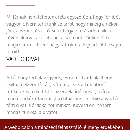
Mi férfiak nem tehetünk róla egyszerűen, hogy férfiből
vagyunk. Nem tehetünk se arról, hogy mindig a nőkön
jár az eszünk, és arról sem, hogy formás idomaikra
téved akarva, akaratlanul a szemünk. Online férfi
magazinunkból sem hagyhattuk ki a legvadítóbb csajok
fotóit!
VADÍTÓ DIVAT
Attól hogy férfiak vagyunk, és nem olvadunk el egy
csillogó ékszer láttán, sőt még csak a különböző
retikülök sem keltik fel az érdeklődésünket, még a
magassarkúk után megfordulhatunk – illetve a vadító
férfi divat is érdekelhet minket! Kövesd online férfi
magazinunkkal a divatot!
A weboldalon a minőségi felhasználói élmény érdekében