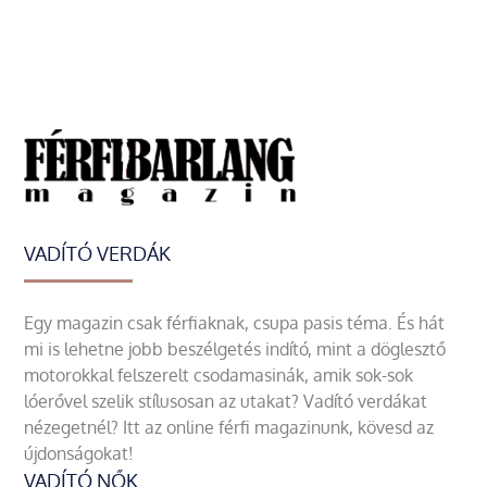
VADÍTÓ VERDÁK
Egy magazin csak férfiaknak, csupa pasis téma. És hát
mi is lehetne jobb beszélgetés indító, mint a döglesztő
motorokkal felszerelt csodamasinák, amik sok-sok
lóerővel szelik stílusosan az utakat? Vadító verdákat
nézegetnél? Itt az online férfi magazinunk, kövesd az
újdonságokat!
VADÍTÓ NŐK