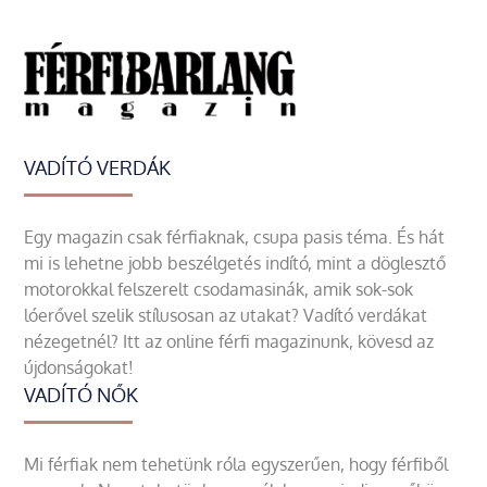
VADÍTÓ VERDÁK
Egy magazin csak férfiaknak, csupa pasis téma. És hát
mi is lehetne jobb beszélgetés indító, mint a döglesztő
motorokkal felszerelt csodamasinák, amik sok-sok
lóerővel szelik stílusosan az utakat? Vadító verdákat
nézegetnél? Itt az online férfi magazinunk, kövesd az
újdonságokat!
VADÍTÓ NŐK
Mi férfiak nem tehetünk róla egyszerűen, hogy férfiből