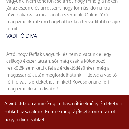
vagyunk. Nem tehetünk se arról, hogy mindig a nőkön
jár az eszünk, és arról sem, hogy formás idomaikra
téved akarva, akaratlanul a szemünk. Online férfi
magazinunkból sem hagyhattuk ki a legvadítóbb csajok
fotóit!
VADÍTÓ DIVAT
Attól hogy férfiak vagyunk, és nem olvadunk el egy
csillogó ékszer láttán, sőt még csak a különböző
retikülök sem keltik fel az érdeklődésünket, még a
magassarkúk után megfordulhatunk – illetve a vadító
férfi divat is érdekelhet minket! Kövesd online férfi
magazinunkkal a divatot!
A weboldalon a minőségi felhasználói élmény érdekében
sütiket használunk. Ismerje meg tájékoztatónkat arról,
hogy milyen sütiket
© Minden jog fenntartva.