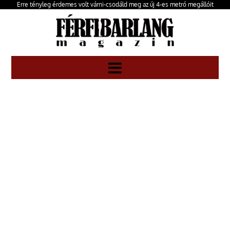
Erre tényleg érdemes volt várni-csodáld meg az új 4-es metró megállóit