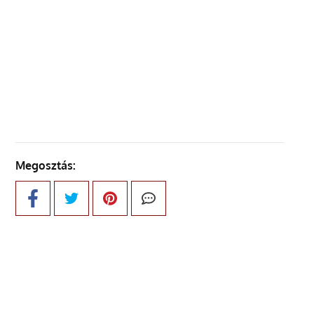
ELŐZŐ OLDAL
KÖVETKEZŐ OLDAL
Megosztás: