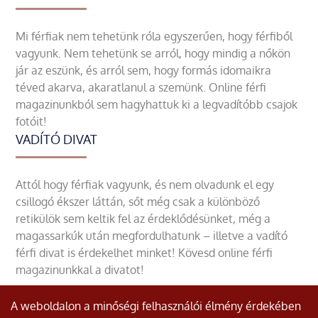
Mi férfiak nem tehetünk róla egyszerűen, hogy férfiből
vagyunk. Nem tehetünk se arról, hogy mindig a nőkön
jár az eszünk, és arról sem, hogy formás idomaikra
téved akarva, akaratlanul a szemünk. Online férfi
magazinunkból sem hagyhattuk ki a legvadítóbb csajok
fotóit!
VADÍTÓ DIVAT
Attól hogy férfiak vagyunk, és nem olvadunk el egy
csillogó ékszer láttán, sőt még csak a különböző
retikülök sem keltik fel az érdeklődésünket, még a
magassarkúk után megfordulhatunk – illetve a vadító
férfi divat is érdekelhet minket! Kövesd online férfi
magazinunkkal a divatot!
A weboldalon a minőségi felhasználói élmény érdekében