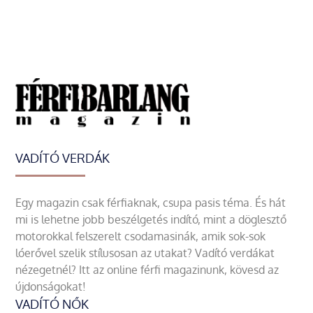
VADÍTÓ VERDÁK
Egy magazin csak férfiaknak, csupa pasis téma. És hát
mi is lehetne jobb beszélgetés indító, mint a döglesztő
motorokkal felszerelt csodamasinák, amik sok-sok
lóerővel szelik stílusosan az utakat? Vadító verdákat
nézegetnél? Itt az online férfi magazinunk, kövesd az
újdonságokat!
VADÍTÓ NŐK