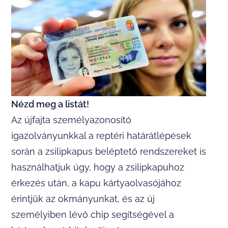
Nézd meg a listát!
Az újfajta személyazonosító
igazolványunkkal a reptéri határátlépések
során a zsilipkapus beléptető rendszereket is
használhatjuk úgy, hogy a zsilipkapuhoz
érkezés után, a kapu kártyaolvasójához
érintjük az okmányunkat, és az új
személyiben lévő chip segítségével a