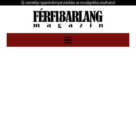
Új személyi igazolvánnyal ezekbe az országokba utazhatsz!