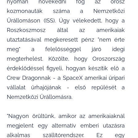
nyomán növekedni fog az orosz
kozmonauták száma a Nemzetközi
Űrállomáson (ISS). Úgy vélekedett, hogy a
Roszkoszmosz által az amerikaiak
utaztatásával megkeresett pénz "nem érte
meg" a felelősséggel járó idegi
megterhelést. Közölte, hogy Oroszország
érdeklődéssel figyeli, hogyan készítik elő a
Crew Dragonnak - a SpaceX amerikai űripari
vállalat űrhajójának - első repülését a
Nemzetközi Űrállomásra.
"Nagyon örültünk, amikor az amerikaiaknál
megjelent egy alternatív emberi utazásra
alkalmas szállítórendszer. Ez egy