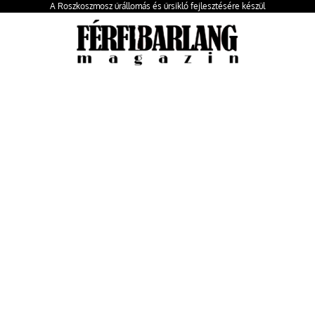
A Roszkoszmosz űrállomás és űrsikló fejlesztésére készül