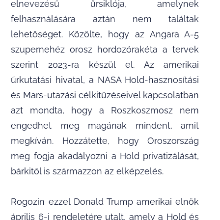
elnevezésű űrsiklója, amelynek
felhasználására aztán nem találtak
lehetőséget. Közölte, hogy az Angara A-5
szupernehéz orosz hordozórakéta a tervek
szerint 2023-ra készül el. Az amerikai
űrkutatási hivatal, a NASA Hold-hasznosítási
és Mars-utazási célkitűzéseivel kapcsolatban
azt mondta, hogy a Roszkoszmosz nem
engedhet meg magának mindent, amit
megkíván. Hozzátette, hogy Oroszország
meg fogja akadályozni a Hold privatizálását,
bárkitől is származzon az elképzelés.
Rogozin ezzel Donald Trump amerikai elnök
április 6-i rendeletére utalt, amely a Hold és