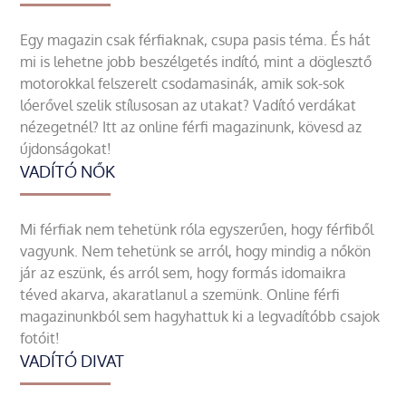
Egy magazin csak férfiaknak, csupa pasis téma. És hát
mi is lehetne jobb beszélgetés indító, mint a döglesztő
motorokkal felszerelt csodamasinák, amik sok-sok
lóerővel szelik stílusosan az utakat? Vadító verdákat
nézegetnél? Itt az online férfi magazinunk, kövesd az
újdonságokat!
VADÍTÓ NŐK
Mi férfiak nem tehetünk róla egyszerűen, hogy férfiből
vagyunk. Nem tehetünk se arról, hogy mindig a nőkön
jár az eszünk, és arról sem, hogy formás idomaikra
téved akarva, akaratlanul a szemünk. Online férfi
magazinunkból sem hagyhattuk ki a legvadítóbb csajok
fotóit!
VADÍTÓ DIVAT