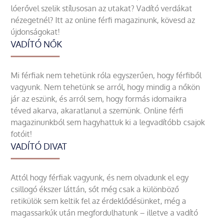
lóerővel szelik stílusosan az utakat? Vadító verdákat
nézegetnél? Itt az online férfi magazinunk, kövesd az
újdonságokat!
VADÍTÓ NŐK
Mi férfiak nem tehetünk róla egyszerűen, hogy férfiből
vagyunk. Nem tehetünk se arról, hogy mindig a nőkön
jár az eszünk, és arról sem, hogy formás idomaikra
téved akarva, akaratlanul a szemünk. Online férfi
magazinunkból sem hagyhattuk ki a legvadítóbb csajok
fotóit!
VADÍTÓ DIVAT
Attól hogy férfiak vagyunk, és nem olvadunk el egy
csillogó ékszer láttán, sőt még csak a különböző
retikülök sem keltik fel az érdeklődésünket, még a
magassarkúk után megfordulhatunk – illetve a vadító