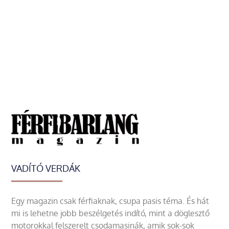
VADÍTÓ VERDÁK
Egy magazin csak férfiaknak, csupa pasis téma. És hát
mi is lehetne jobb beszélgetés indító, mint a döglesztő
motorokkal felszerelt csodamasinák, amik sok-sok