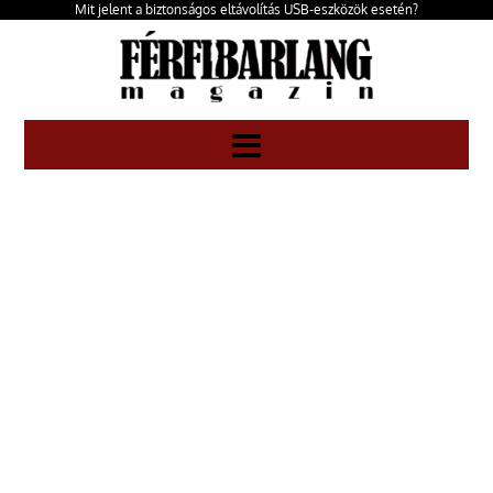
Mit jelent a biztonságos eltávolítás USB-eszközök esetén?