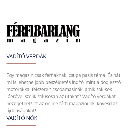
VADÍTÓ VERDÁK
Egy magazin csak férfiaknak, csupa pasis téma. És hát
mi is lehetne jobb beszélgetés indító, mint a döglesztő
motorokkal felszerelt csodamasinák, amik sok-sok
lóerővel szelik stílusosan az utakat? Vadító verdákat
nézegetnél? Itt az online férfi magazinunk, kövesd az
újdonságokat!
VADÍTÓ NŐK