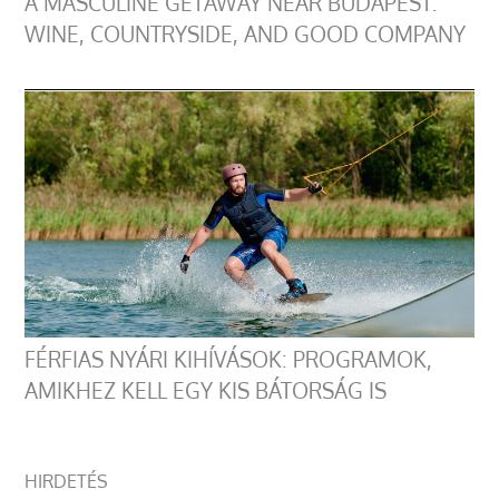
A MASCULINE GETAWAY NEAR BUDAPEST:
WINE, COUNTRYSIDE, AND GOOD COMPANY
FÉRFIAS NYÁRI KIHÍVÁSOK: PROGRAMOK,
AMIKHEZ KELL EGY KIS BÁTORSÁG IS
HIRDETÉS