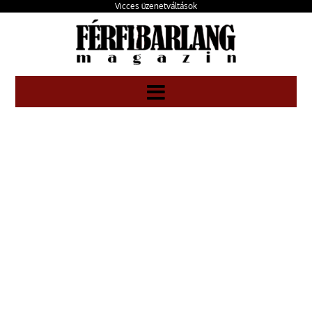
Vicces üzenetváltások