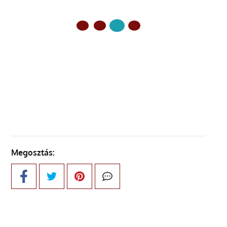
ELŐZŐ OLDAL
KÖVETKEZŐ OLDAL
Megosztás: