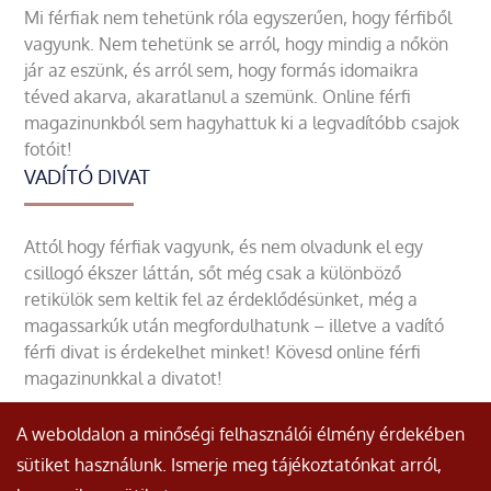
Mi férfiak nem tehetünk róla egyszerűen, hogy férfiből
vagyunk. Nem tehetünk se arról, hogy mindig a nőkön
jár az eszünk, és arról sem, hogy formás idomaikra
téved akarva, akaratlanul a szemünk. Online férfi
magazinunkból sem hagyhattuk ki a legvadítóbb csajok
fotóit!
VADÍTÓ DIVAT
Attól hogy férfiak vagyunk, és nem olvadunk el egy
csillogó ékszer láttán, sőt még csak a különböző
retikülök sem keltik fel az érdeklődésünket, még a
magassarkúk után megfordulhatunk – illetve a vadító
férfi divat is érdekelhet minket! Kövesd online férfi
magazinunkkal a divatot!
A weboldalon a minőségi felhasználói élmény érdekében
sütiket használunk. Ismerje meg tájékoztatónkat arról,